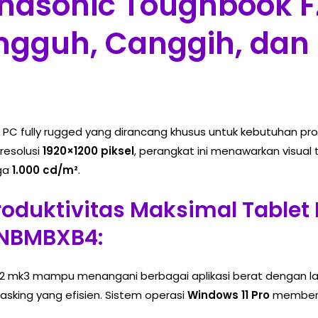
nasonic Toughbook F
gguh, Canggih, dan 
PC fully rugged yang dirancang khusus untuk kebutuhan prof
resolusi
1920×1200 piksel
, perangkat ini menawarkan visual 
gga
1.000 cd/m²
.
roduktivitas Maksimal Table
2NBMBXB4:
2 mk3 mampu menangani berbagai aplikasi berat dengan l
king yang efisien. Sistem operasi
Windows 11 Pro
memberi