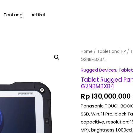
Tentang
Artikel
Tablet
Home
/
Tablet and HP
/ T
Rugged
G2NBMBXB4
Panasonic
Rugged Devices
,
Tablet
Toughbook
Tablet Rugged Pa
FZ-
G2NBMBXB4
G2
Rp
130,000,000
FZ-
Panasonic TOUGHBOOK G2 
G2NBMBXB4
SSD, Win. 11 Pro, black T
quantity
capacitive, resolution:
MP), brightness 1.000cd