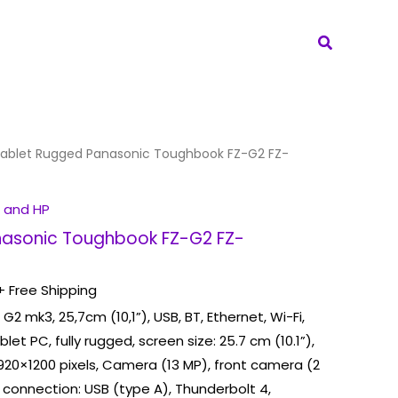
Search
ablet Rugged Panasonic Toughbook FZ-G2 FZ-
 and HP
nasonic Toughbook FZ-G2 FZ-
+ Free Shipping
mk3, 25,7cm (10,1”), USB, BT, Ethernet, Wi-Fi,
ablet PC, fully rugged, screen size: 25.7 cm (10.1”),
 1920×1200 pixels, Camera (13 MP), front camera (2
, connection: USB (type A), Thunderbolt 4,