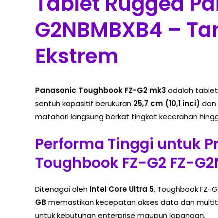
Tablet Rugged Pa
G2NBMBXB4 – Tan
Ekstrem
Panasonic Toughbook FZ-G2 mk3
adalah tablet 
sentuh kapasitif berukuran
25,7 cm (10,1 inci)
dan 
matahari langsung berkat tingkat kecerahan hin
Performa Tinggi untuk P
Toughbook FZ-G2 FZ-G
Ditenagai oleh
Intel Core Ultra 5
, Toughbook FZ-G
GB
memastikan kecepatan akses data dan multitas
untuk kebutuhan enterprise maupun lapangan.