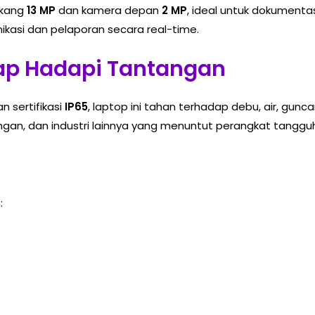
akang
13 MP
dan kamera depan
2 MP
, ideal untuk dokumentasi
asi dan pelaporan secara real-time.
ap Hadapi Tantangan
n sertifikasi
IP65
, laptop ini tahan terhadap debu, air, gun
bangan, dan industri lainnya yang menuntut perangkat tanggu
: