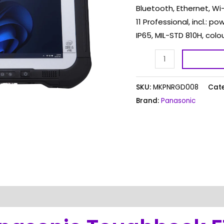
Bluetooth, Ethernet, Wi-F
11 Professional, incl.: p
IP65, MIL-STD 810H, colou
SKU:
MKPNRGD008
Cate
Brand:
Panasonic