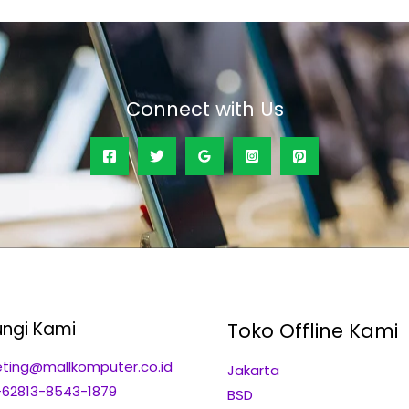
Connect with Us
ngi Kami
Toko Offline Kami
ting@mallkomputer.co.id
Jakarta
+62813-8543-1879
BSD