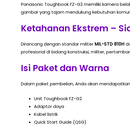
Panasonic Toughbook FZ-G2 memiliki kamera bel
gambar yang tajam mendukung kebutuhan komunik
Ketahanan Ekstrem – Si
Dirancang dengan standar militer
MIL-STD 810H
da
profesional di bidang konstruksi, militer, pertam
Isi Paket dan Warna
Dalam paket pembelian, Anda akan mendapatkan
Unit Toughbook FZ-G2
Adaptor daya
Kabel listrik
Quick Start Guide (QSG)