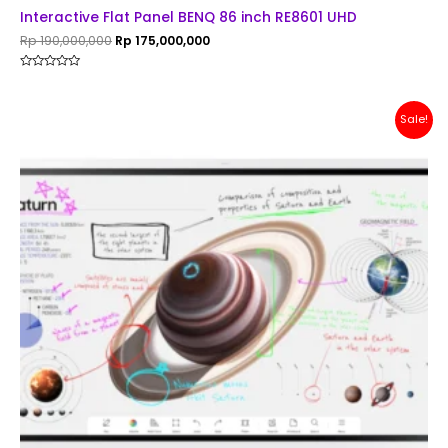
Rp 190,000,000.
Rp 175,000,000.
Interactive Flat Panel BENQ 86 inch RE8601 UHD
Rp
190,000,000
Rp
175,000,000
Rated
0
out
of
Original
Current
Sale!
5
price
price
was:
is:
Rp 198,000,000.
Rp 188,000,000.