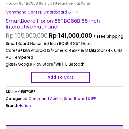
Horion 86″ BC86B 86 inch Interactive Flat Panel
Command Center
,
Smartboard & IFP
SmartBoard Horion 86″ BC86B 86 inch
Interactive Flat Panel
Rp
155,000,000
Rp
141,000,000
+ Free Shipping
SmartBoard Horion 86 Inch BC86B 86″ Octa
Core/8+128/Android 13/Kamera 48MP & 8 Mikrofon/4K UHD
AG Tempered
glass/Google Play Store/WiFi+Bluetooth
Add To Cart
SKU:
MKHRIFP055
Categories:
Command Center
,
Smartboard & IFP
Brand:
Horion