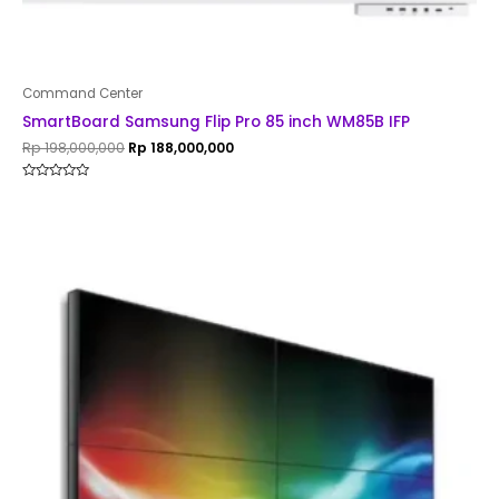
Command Center
SmartBoard Samsung Flip Pro 85 inch WM85B IFP
Rp
198,000,000
Rp
188,000,000
Rated
0
out
of
5