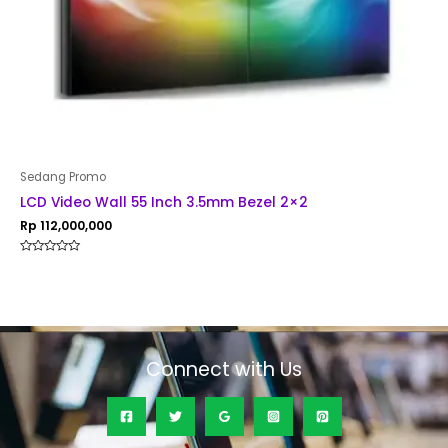
Sedang Promo
LCD Video Wall 55 Inch 3.5mm Bezel 2×2
Rp
112,000,000
Rated
0
out
of
5
Connect with Us