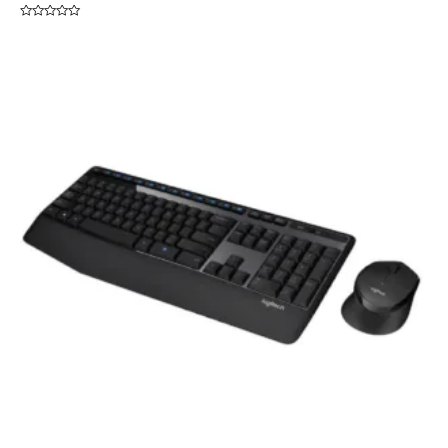
Rated
0
out
of
5