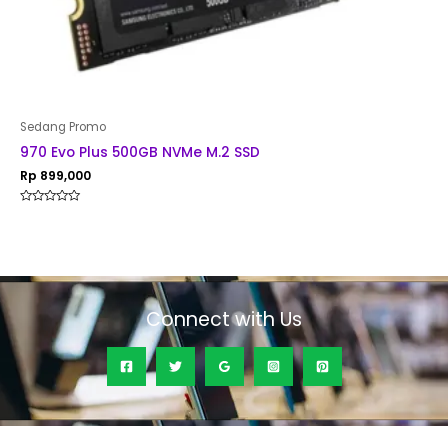
Sedang Promo
970 Evo Plus 500GB NVMe M.2 SSD
Rp
899,000
Rated
0
out
of
5
Connect with Us