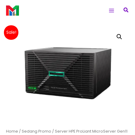
Skip
Main
Sea
to
Menu
content
Original
Current
Server
Sale!
price
price
HPE
was:
is:
ProLiant
Rp 29,880,000.
Rp 25,750,000
MicroServer
Gen11
E-
2414,
16GB,
1TB
SATA
quantity
Home
/
Sedang Promo
/ Server HPE ProLiant MicroServer Gen11