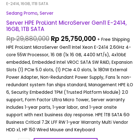
E-2414, 16GB, 1TB SATA
Sedang Promo
,
Server
Server HPE ProLiant MicroServer Gen11 E-2414,
16GB, 1TB SATA
Rp
29,880,000
Rp
25,750,000
+ Free Shipping
HPE ProLiant MicroServer Gen11 Intel Xeon E-2414 2.6GHz 4-
core 55W Processor, 16 GB (1x 16 GB, 4400 MT/s), 4x1GbE
embedded, Embedded Intel VROC SATA SW RAID, Expansion
Slots (1) PCIe 5.0 slots, (1) PCIe 4.0 slots, 1x 180W External
Power Adapter, Non-Redundant Power Supply, Fans 1x non-
redundant system fan ships standard, Management HPE iLO
6, Security Embedded TPM (Trusted Platform Module) 2.0
support, Form Factor Ultra Micro Tower, Server warranty
includes 1-year parts, 1-year labor, and 1-year onsite
support with next business day response. HPE 1TB SATA 6G
Business Critical 7.2K LFF RW 1-year Warranty Multi Vendor
HDD x1, HP 150 Wired Mouse and Keyboard