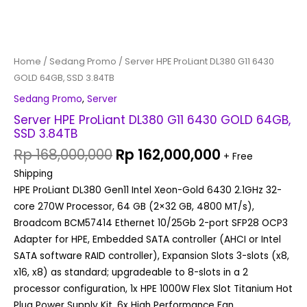
Home
/
Sedang Promo
/ Server HPE ProLiant DL380 G11 6430
GOLD 64GB, SSD 3.84TB
Sedang Promo
,
Server
Server HPE ProLiant DL380 G11 6430 GOLD 64GB,
SSD 3.84TB
Rp
168,000,000
Rp
162,000,000
+ Free
Shipping
HPE ProLiant DL380 Gen11 Intel Xeon-Gold 6430 2.1GHz 32-
core 270W Processor, 64 GB (2×32 GB, 4800 MT/s),
Broadcom BCM57414 Ethernet 10/25Gb 2-port SFP28 OCP3
Adapter for HPE, Embedded SATA controller (AHCI or Intel
SATA software RAID controller), Expansion Slots 3-slots (x8,
x16, x8) as standard; upgradeable to 8-slots in a 2
processor configuration, 1x HPE 1000W Flex Slot Titanium Hot
Plug Power Supply Kit, 6x High Performance Fan,