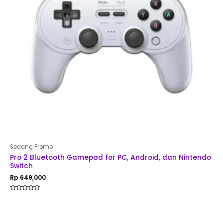
Sedang Promo
Pro 2 Bluetooth Gamepad for PC, Android, dan Nintendo
Switch
Rp
649,000
Rated
0
out
of
5