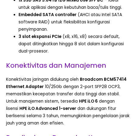
1x SSD SAS 3.84TB 12G Mixed Use SFF BC
– ideal
untuk aplikasi dengan kebutuhan baca/tulis tinggi.
Embedded SATA controller
(AHCI atau Intel SATA
software RAID) untuk fleksibilitas konfigurasi
penyimpanan.
3 slot ekspansi PCIe
(x8, x16, x8) secara default,
dapat ditingkatkan hingga 8 slot dalam konfigurasi
dual-prosesor.
Konektivitas dan Manajemen
Konektivitas jaringan didukung oleh
Broadcom BCM57414
Ethernet Adapter
10/25Gb dengan 2-port SFP28 OCP3,
memastikan kecepatan transfer data tinggi dan stabil.
Untuk manajemen sistem, tersedia
HPE iLO 6
dengan
lisensi
HPE iLO Advanced 1-server
dan dukungan fitur
berlisensi selama 3 tahun, memungkinkan pengelolaan jarak
jauh yang aman dan efisien.