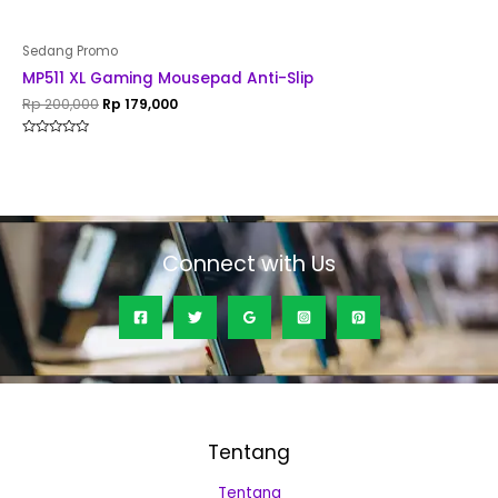
Sedang Promo
MP511 XL Gaming Mousepad Anti-Slip
Rp
200,000
Rp
179,000
Rated
0
out
of
5
Connect with Us
Tentang
Tentang