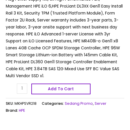
Management HPE iLO 6,HPE ProLiant DL3XX Gen11 Easy Install
Rail 3 Kit, Security TPM (Trusted Platform Module), Form
Factor 2U Rack, Server warranty includes 3-year parts, 3-
year labor, 3-year onsite support with next business day
response. HPE iLO Advanced 1-server License with 3yr
Support on iLO Licensed Features, HPE MR408i-o Gen11 x8
Lanes 4GB Cache OCP SPDM Storage Controller, HPE 96W
Smart Storage Lithium-ion Battery with 145mm Cable Kit,
HPE ProLiant DL360 Gen11 Storage Controller Enablement
Cable Kit, HPE 3.84TB SAS 12G Mixed Use SFF BC Value SAS
Multi Vendor SSD x1.
Add To Cart
SKU:
MKHPSVR218
Categories:
Sedang Promo
,
Server
Brand:
HPE