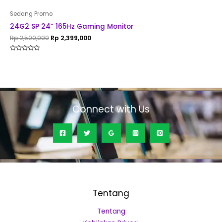
Sedang Promo
24G2 SP 24” 165Hz Gaming Monitor
Rp
2,500,000
Rp
2,399,000
Rated
0
out
of
5
Connect with Us
Tentang
Tentang