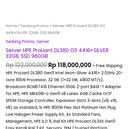
Home
/
Sedang Promo
/ Server HPE ProLiant DL380 G11
4416+SILVER 32GB, SSD 960GB
Sedang Promo
,
Server
Server HPE ProLiant DL380 G11 4416+SILVER
32GB, SSD 960GB
Rp
122,000,000
Rp
118,000,000
+ Free Shipping
HPE ProLiant DL380 Gen11 Intel Xeon-Silver 4416+ 2.0GHz 20-
core 165W Processor, 32 GB (1×32 GB, 4800 MT/s),
Broadcom BCM57416 Ethernet 10Gb 2-port BASE-T Adapter
for HPE, HPE MR408i-o Gen11 x8 Lanes 4GB Cache OCP
SPDM Storage Controller, Expansion Slots 3-slots (x8, x16,
x8) as standard, 1x HPE 800W Flex Slot Platinum Hot Plug
Low Halogen Power Supply Kit, 4x Standard Fans,
Management, HPE iLO 6, Rail Kit HPE ProLiant DL3XX Gen11
Easy Install Rail 3 Kit, Security TPM (Trusted Platform