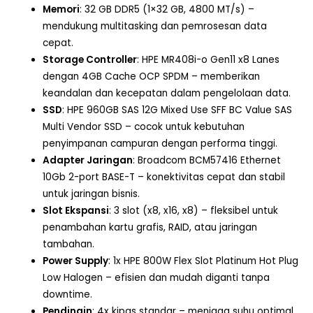
Memori
: 32 GB DDR5 (1×32 GB, 4800 MT/s) –
mendukung multitasking dan pemrosesan data
cepat.
Storage Controller
: HPE MR408i-o Gen11 x8 Lanes
dengan 4GB Cache OCP SPDM – memberikan
keandalan dan kecepatan dalam pengelolaan data.
SSD
: HPE 960GB SAS 12G Mixed Use SFF BC Value SAS
Multi Vendor SSD – cocok untuk kebutuhan
penyimpanan campuran dengan performa tinggi.
Adapter Jaringan
: Broadcom BCM57416 Ethernet
10Gb 2-port BASE-T – konektivitas cepat dan stabil
untuk jaringan bisnis.
Slot Ekspansi
: 3 slot (x8, x16, x8) – fleksibel untuk
penambahan kartu grafis, RAID, atau jaringan
tambahan.
Power Supply
: 1x HPE 800W Flex Slot Platinum Hot Plug
Low Halogen – efisien dan mudah diganti tanpa
downtime.
Pendingin
: 4x kipas standar – menjaga suhu optimal