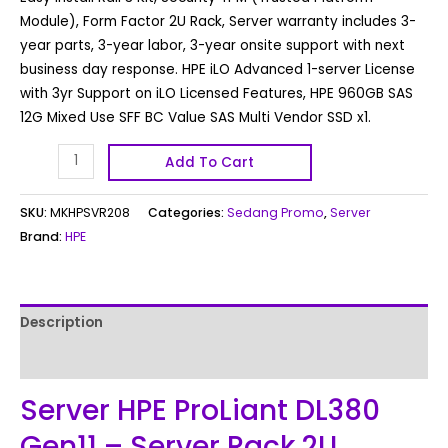
Module), Form Factor 2U Rack, Server warranty includes 3-
year parts, 3-year labor, 3-year onsite support with next
business day response. HPE iLO Advanced 1-server License
with 3yr Support on iLO Licensed Features, HPE 960GB SAS
12G Mixed Use SFF BC Value SAS Multi Vendor SSD x1.
Add To Cart
SKU:
MKHPSVR208
Categories:
Sedang Promo
,
Server
Brand:
HPE
Description
Reviews (0)
Server HPE ProLiant DL380
Gen11 – Server Rack 2U