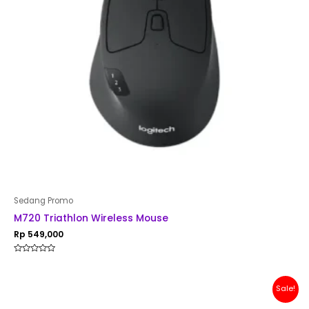
Sedang Promo
M720 Triathlon Wireless Mouse
Rp
549,000
Rated
0
out
of
Original
Current
Sale!
5
price
price
was:
is: