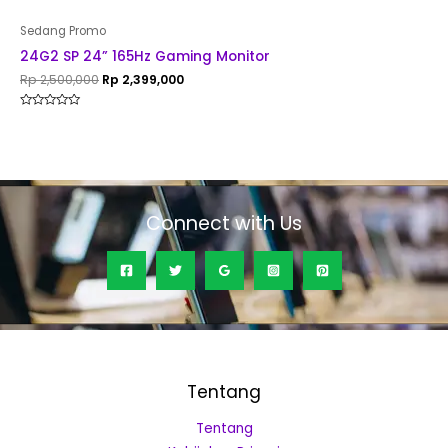
Sedang Promo
24G2 SP 24” 165Hz Gaming Monitor
Rp
2,500,000
Rp
2,399,000
Rated
0
out
of
5
Connect with Us
Tentang
Tentang