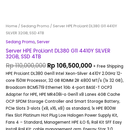
Home
/
Sedang Promo
/ Server HPE ProLiant DL380 G11 4410Y
SILVER 32GB, SSD 4TB
Sedang Promo
,
Server
Server HPE ProLiant DL380 G11 4410Y SILVER
32GB, SSD 4TB
Rp
110,000,000
Rp
106,500,000
+ Free Shipping
HPE ProLiant DL380 Gen11 Intel Xeon-Silver 4410Y 2.0GHz 12-
core 150W Processor, 32 GB RDIMM 2R 4800 MT/s (1x 32 GB),
Broadcom BCM5719 Ethernet 1Gb 4-port BASE-T OCP3
Adapter for HPE, HPE MR408i-o Gen11 x8 Lanes 4GB Cache
OCP SPDM Storage Controller and Smart Storage Battery,
PCIe Slots 3-slots (x8, x16, x8) as standard, 1x HPE 800W
Flex Slot Platinum Hot Plug Low Halogen Power Supply Kit,
Fans 4 – Standard, Management HPE iLO 6, Rail Kit SFF Easy
Install Rail Kit; cable management arm, Energy Star 3.0,