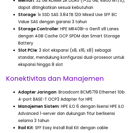
Memori
: 32 GB RDIMM 2R DDR5 (1×32 GB, 4800 MT/s),
dapat ditingkatkan sesuai kebutuhan
Storage
: 1x SSD SAS 3.84TB 12G Mixed Use SFF BC
Value SAS dengan garansi 3 tahun
Storage Controller
: HPE MR408i-o Gen11 x8 Lanes
dengan 4GB Cache OCP SPDM dan Smart Storage
Battery
Slot PCIe
: 3 slot ekspansi (x8, x16, x8) sebagai
standar, mendukung konfigurasi dual-prosesor untuk
ekspansi hingga 8 slot
Konektivitas dan Manajemen
Adapter Jaringan
: Broadcom BCM5719 Ethernet 1Gb
4-port BASE-T OCP3 Adapter for HPE
Manajemen Sistem
: HPE iLO 6 dengan lisensi HPE iLO
Advanced 1-server dan dukungan fitur berlisensi
selama 3 tahun
Rail Kit
: SFF Easy Install Rail Kit dengan cable