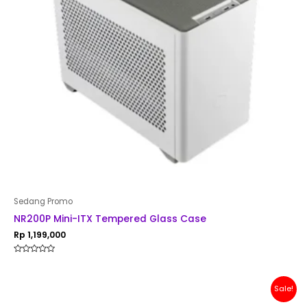
Sedang Promo
NR200P Mini-ITX Tempered Glass Case
Rp
1,199,000
Rated
0
out
of
Original
Current
Sale!
5
price
price
was:
is: