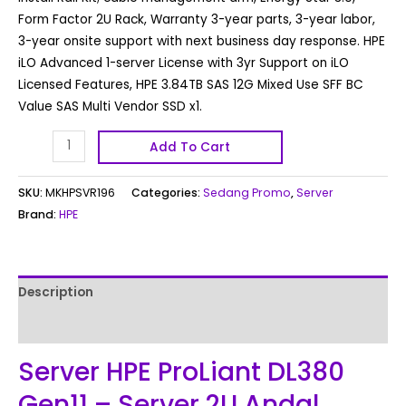
Form Factor 2U Rack, Warranty 3-year parts, 3-year labor,
3-year onsite support with next business day response. HPE
iLO Advanced 1-server License with 3yr Support on iLO
Licensed Features, HPE 3.84TB SAS 12G Mixed Use SFF BC
Value SAS Multi Vendor SSD x1.
Add To Cart
SKU:
MKHPSVR196
Categories:
Sedang Promo
,
Server
Brand:
HPE
Description
Reviews (0)
Server HPE ProLiant DL380
Gen11 – Server 2U Andal