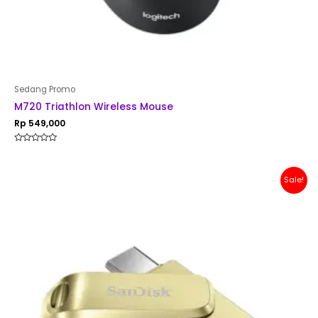
Sedang Promo
M720 Triathlon Wireless Mouse
Rp
549,000
Rated
0
out
of
Original
Current
Sale!
5
price
price
was:
is:
Rp 200,000.
Rp 179,000.