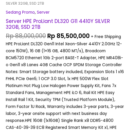
SILVER 32GB, SSD 2TB
Sedang Promo
,
Server
Server HPE ProLiant DL320 G11 4410Y SILVER
32GB, SSD 2TB
Rp
88,000,000
Rp
85,500,000
+ Free Shipping
HPE ProLiant DL320 Gen11 Intel Xeon-Silver 4410Y 2.0GHz 12-
core 150W), 16 GB (1×16 GB, 4800 MT/s), Broadcom
BCM5720 Ethernet 1Gb 2-port BASE-T Adapter, HPE MR408i-
o Gen11 x8 Lanes 4GB Cache OCP SPDM Storage Controller
Notes: Smart Storage battery included, Expansion Slots 1 x16
FHHL PCIe Gen5; 1 OCP 3.0 Slot, 1x HPE 500W Flex Slot
Platinum Hot Plug Low Halogen Power Supply Kit, Fans 7x
Standard Fans, Management HPE iLO 6, Rail Kit HPE Easy
Install Rail 1 Kit, Security TPM (Trusted Platform Module),
Form Factor 1U Rack, Warranty includes 3-year parts, 3-year
labor, 3-year onsite support with next business day
response.HPE 16GB (1x16GB) Single Rank x8 DDR5-4800
CAS-40-39-39 EC8 Registered Smart Memory Kit x1, HPE