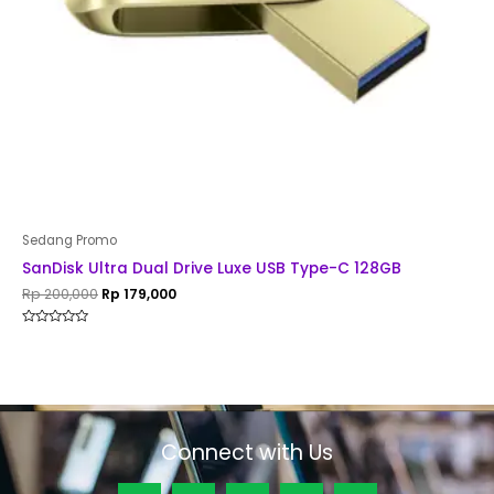
Sedang Promo
SanDisk Ultra Dual Drive Luxe USB Type-C 128GB
Rp
200,000
Rp
179,000
Rated
0
out
of
5
Connect with Us