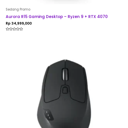
Sedang Promo
Aurora R15 Gaming Desktop – Ryzen 9 + RTX 4070
Rp
34,999,000
Rated
0
out
of
5