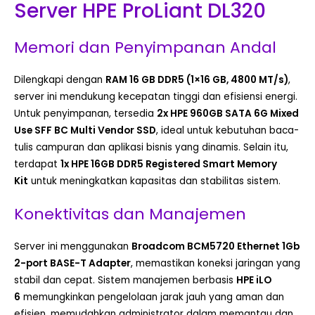
Server HPE ProLiant DL320
Memori dan Penyimpanan Andal
Dilengkapi dengan
RAM 16 GB DDR5 (1×16 GB, 4800 MT/s)
,
server ini mendukung kecepatan tinggi dan efisiensi energi.
Untuk penyimpanan, tersedia
2x HPE 960GB SATA 6G Mixed
Use SFF BC Multi Vendor SSD
, ideal untuk kebutuhan baca-
tulis campuran dan aplikasi bisnis yang dinamis. Selain itu,
terdapat
1x HPE 16GB DDR5 Registered Smart Memory
Kit
untuk meningkatkan kapasitas dan stabilitas sistem.
Konektivitas dan Manajemen
Server ini menggunakan
Broadcom BCM5720 Ethernet 1Gb
2-port BASE-T Adapter
, memastikan koneksi jaringan yang
stabil dan cepat. Sistem manajemen berbasis
HPE iLO
6
memungkinkan pengelolaan jarak jauh yang aman dan
efisien, memudahkan administrator dalam memantau dan