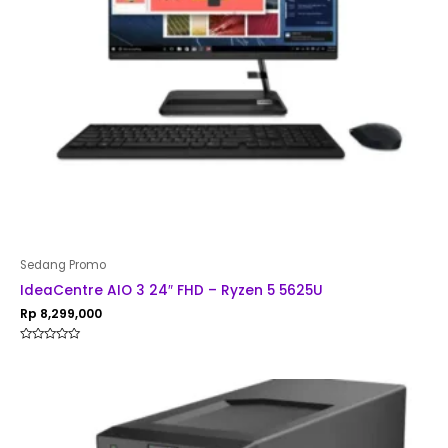
Sedang Promo
IdeaCentre AIO 3 24″ FHD – Ryzen 5 5625U
Rp
8,299,000
Rated
0
out
of
5