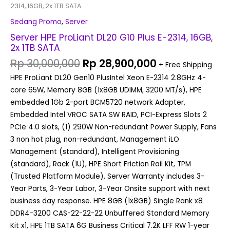
2314, 16GB, 2x 1TB SATA
Sedang Promo
,
Server
Server HPE ProLiant DL20 G10 Plus E-2314, 16GB,
2x 1TB SATA
Rp
30,000,000
Rp
28,900,000
+ Free Shipping
HPE ProLiant DL20 Gen10 PlusIntel Xeon E-2314 2.8GHz 4-
core 65W, Memory 8GB (1x8GB UDIMM, 3200 MT/s), HPE
embedded 1Gb 2-port BCM5720 network Adapter,
Embedded Intel VROC SATA SW RAID, PCI-Express Slots 2
PCIe 4.0 slots, (1) 290W Non-redundant Power Supply, Fans
3 non hot plug, non-redundant, Management iLO
Management (standard), Intelligent Provisioning
(standard), Rack (1U), HPE Short Friction Rail Kit, TPM
(Trusted Platform Module), Server Warranty includes 3-
Year Parts, 3-Year Labor, 3-Year Onsite support with next
business day response. HPE 8GB (1x8GB) Single Rank x8
DDR4-3200 CAS-22-22-22 Unbuffered Standard Memory
Kit x1, HPE 1TB SATA 6G Business Critical 7.2K LFF RW 1-year