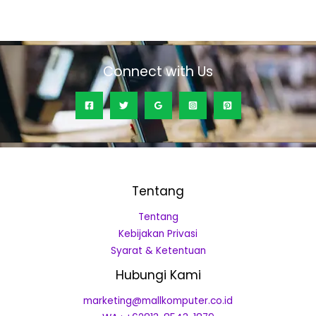
0
out
of
5
Connect with Us
Tentang
Tentang
Kebijakan Privasi
Syarat & Ketentuan
Hubungi Kami
marketing@mallkomputer.co.id