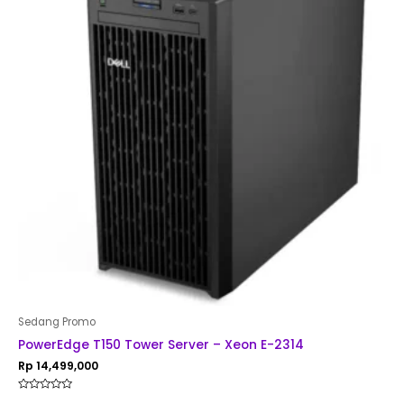
Sedang Promo
PowerEdge T150 Tower Server – Xeon E-2314
Rp
14,499,000
Rated