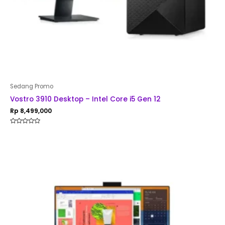
Sedang Promo
Vostro 3910 Desktop – Intel Core i5 Gen 12
Rp
8,499,000
Rated
0
out
of
5