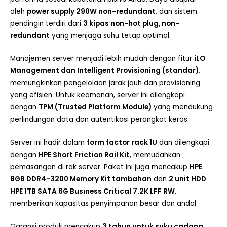
oleh
power supply 290W non-redundant
, dan sistem
pendingin terdiri dari
3 kipas non-hot plug, non-
redundant
yang menjaga suhu tetap optimal.
Manajemen server menjadi lebih mudah dengan fitur
iLO
Management dan Intelligent Provisioning (standar)
,
memungkinkan pengelolaan jarak jauh dan provisioning
yang efisien. Untuk keamanan, server ini dilengkapi
dengan
TPM (Trusted Platform Module)
yang mendukung
perlindungan data dan autentikasi perangkat keras.
Server ini hadir dalam
form factor rack 1U
dan dilengkapi
dengan
HPE Short Friction Rail Kit
, memudahkan
pemasangan di rak server. Paket ini juga mencakup
HPE
8GB DDR4-3200 Memory Kit tambahan
dan
2 unit HDD
HPE 1TB SATA 6G Business Critical 7.2K LFF RW
,
memberikan kapasitas penyimpanan besar dan andal.
Garansi produk mencakup
3 tahun untuk suku cadang,