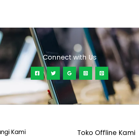
of
5
Connect with Us
ngi Kami
Toko Offline Kami