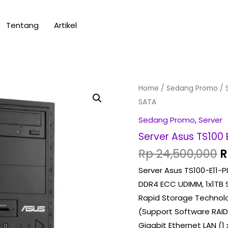
Tentang
Artikel
O
Server
Home
/
Sedang Promo
/ 
p
Asus
SATA
w
TS100
Sedang Promo
,
Server
R
E11-
Server Asus TS100 
PI4,
Rp
24,500,000
R
Xeon
Server Asus TS100-E11-
E-
DDR4 ECC UDIMM, 1x1TB S
2324G,
Rapid Storage Technolo
16GB,
(Support Software RAID 
1TB
Gigabit Ethernet LAN (1 x
SATA