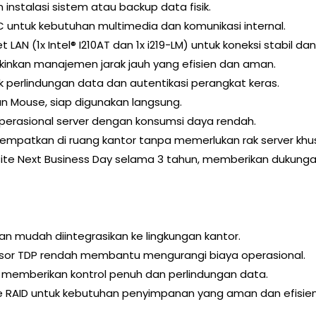
instalasi sistem atau backup data fisik.
C untuk kebutuhan multimedia dan komunikasi internal.
et LAN (1x Intel® I210AT dan 1x i219-LM) untuk koneksi stabil da
inkan manajemen jarak jauh yang efisien dan aman.
uk perlindungan data dan autentikasi perangkat keras.
n Mouse, siap digunakan langsung.
perasional server dengan konsumsi daya rendah.
tempatkan di ruang kantor tanpa memerlukan rak server khu
site Next Business Day selama 3 tahun, memberikan dukunga
dan mudah diintegrasikan ke lingkungan kantor.
sor TDP rendah membantu mengurangi biaya operasional.
.0 memberikan kontrol penuh dan perlindungan data.
 RAID untuk kebutuhan penyimpanan yang aman dan efisien