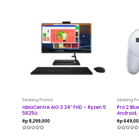
Sedang Promo
Sedang P
IdeaCentre AIO 3 24″ FHD – Ryzen 5
Pro 2 Bl
5625U
Android,
Rp
8,299,000
Rp
649,00
Rated
Rated
0
0