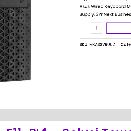
Asus Wired Keyboard Mo
quantity
Supply, 3Yr Next Busine
SKU:
MKASSVR002
Cate