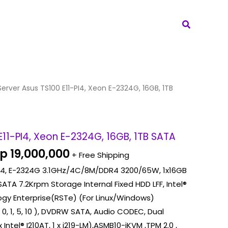
Search
riginal
Current
Server Asus TS100 E11-PI4, Xeon E-2324G, 16GB, 1TB
rice
price
as:
is:
p 24,500,000.
Rp 19,000,000.
E11-PI4, Xeon E-2324G, 16GB, 1TB SATA
p
19,000,000
+ Free Shipping
PI4, E-2324G 3.1GHz/4C/8M/DDR4 3200/65W, 1x16GB
ATA 7.2Krpm Storage Internal Fixed HDD LFF, Intel®
gy Enterprise(RSTe) (For Linux/Windows)
0, 1, 5, 10 ), DVDRW SATA, Audio CODEC, Dual
 Intel® I210AT, 1 x i219-LM),ASMB10-iKVM ,TPM 2.0 ,