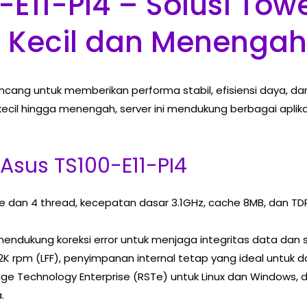
-E11-PI4 – Solusi Tow
la Kecil dan Menengah
ncang untuk memberikan performa stabil, efisiensi daya, dan
ecil hingga menengah, server ini mendukung berbagai aplikasi
 Asus TS100-E11-PI4
re dan 4 thread, kecepatan dasar 3.1GHz, cache 8MB, dan 
endukung koreksi error untuk menjaga integritas data dan st
7.2K rpm (LFF), penyimpanan internal tetap yang ideal untuk d
age Technology Enterprise (RSTe) untuk Linux dan Windows, de
.