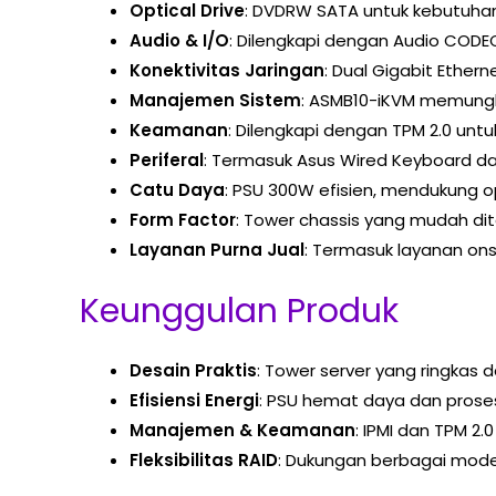
Optical Drive
: DVDRW SATA untuk kebutuhan 
Audio & I/O
: Dilengkapi dengan Audio CODE
Konektivitas Jaringan
: Dual Gigabit Ethern
Manajemen Sistem
: ASMB10-iKVM memungk
Keamanan
: Dilengkapi dengan TPM 2.0 unt
Periferal
: Termasuk Asus Wired Keyboard da
Catu Daya
: PSU 300W efisien, mendukung o
Form Factor
: Tower chassis yang mudah di
Layanan Purna Jual
: Termasuk layanan on
Keunggulan Produk
Desain Praktis
: Tower server yang ringkas 
Efisiensi Energi
: PSU hemat daya dan prose
Manajemen & Keamanan
: IPMI dan TPM 2
Fleksibilitas RAID
: Dukungan berbagai mode