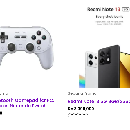
romo
Sedang Promo
uetooth Gamepad for PC,
Redmi Note 13 5G 8GB/256
 dan Nintendo Switch
Rp
3,099,000
0
Rated
0
out