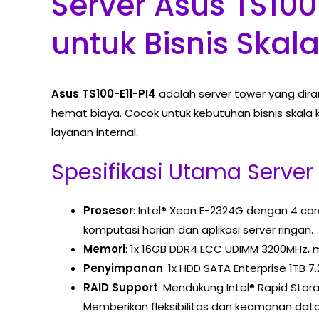
Server Asus TS100
untuk Bisnis Ska
Asus TS100-E11-PI4
adalah server tower yang dira
hemat biaya. Cocok untuk kebutuhan bisnis skala k
layanan internal.
Spesifikasi Utama Server
Prosesor
: Intel® Xeon E-2324G dengan 4 co
komputasi harian dan aplikasi server ringan.
Memori
: 1x 16GB DDR4 ECC UDIMM 3200MHz, m
Penyimpanan
: 1x HDD SATA Enterprise 1TB 
RAID Support
: Mendukung Intel® Rapid Stor
Memberikan fleksibilitas dan keamanan data