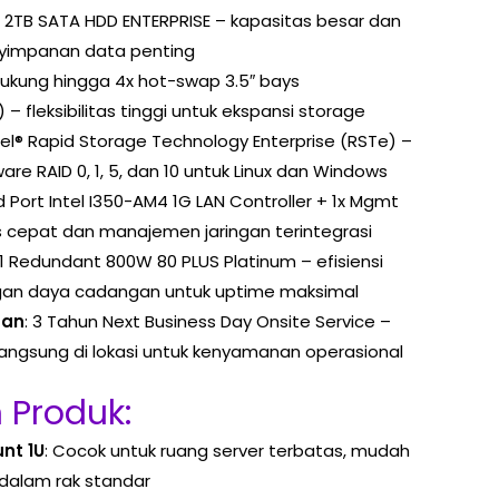
1x 2TB SATA HDD ENTERPRISE – kapasitas besar dan
nyimpanan data penting
ukung hingga 4x hot-swap 3.5″ bays
 fleksibilitas tinggi untuk ekspansi storage
ntel® Rapid Storage Technology Enterprise (RSTe) –
e RAID 0, 1, 5, dan 10 untuk Linux dan Windows
d Port Intel I350-AM4 1G LAN Controller + 1x Mgmt
as cepat dan manajemen jaringan terintegrasi
+1 Redundant 800W 80 PLUS Platinum – efisiensi
ngan daya cadangan untuk uptime maksimal
nan
: 3 Tahun Next Business Day Onsite Service –
langsung di lokasi untuk kenyamanan operasional
 Produk:
nt 1U
: Cocok untuk ruang server terbatas, mudah
 dalam rak standar