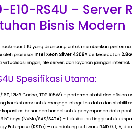
0-E10-RS4U – Server
tuhan Bisnis Modern
 rackmount 1U yang dirancang untuk memberikan performa tingg
i oleh prosesor
Intel Xeon Silver 4309Y
berkecepatan
2.8
 virtualisasi ringan, file server, dan layanan jaringan internal.
4U Spesifikasi Utama:
8C/16T, 12MB Cache, TDP 105W) – performa stabil dan efisien u
g koreksi error untuk menjaga integritas data dan stabilita
E – kapasitas besar dan handal untuk penyimpanan data pent
.5″ bays (NVMe/SAS/SATA) – fleksibilitas tinggi untuk ekspa
ogy Enterprise (RSTe) – mendukung software RAID 0, 1, 5, da