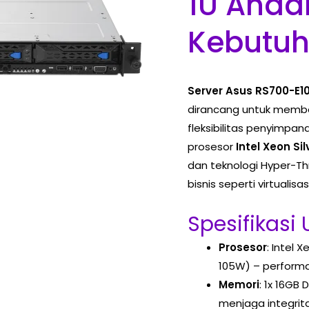
1U Anda
Kebutuh
Server Asus RS700-E1
dirancang untuk memberi
fleksibilitas penyimpa
prosesor
Intel Xeon Si
dan teknologi Hyper-Thre
bisnis seperti virtualisas
Spesifikasi
Prosesor
: Intel 
105W) – performa 
Memori
: 1x 16GB
menjaga integrita