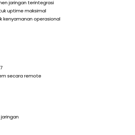
en jaringan terintegrasi
ntuk uptime maksimal
ntuk kenyamanan operasional
/7
tem secara remote
 jaringan