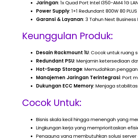
Jaringan
: 1x Quad Port Intel I350-AM4 1G L
Power Supply
: 1+1 Redundant 800W 80 PLUS
Garansi & Layanan
: 3 Tahun Next Business
Keunggulan Produk:
Desain Rackmount 1U
: Cocok untuk ruang 
Redundant PSU
: Menjamin ketersediaan da
Hot-Swap Storage
: Memudahkan pengganti
Manajemen Jaringan Terintegrasi
: Port
Dukungan ECC Memory
: Menjaga stabilit
Cocok Untuk:
Bisnis skala kecil hingga menengah yang mem
Lingkungan kerja yang memprioritaskan efisi
Pengguna yang membutuhkan solusi server