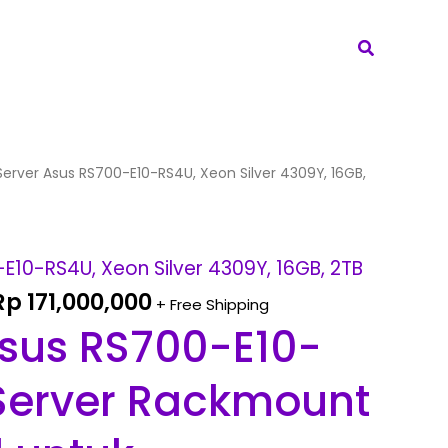
Search
Original
Current
Server Asus RS700-E10-RS4U, Xeon Silver 4309Y, 16GB,
price
price
was:
is:
Rp 185,000,000.
Rp 171,000,000.
E10-RS4U, Xeon Silver 4309Y, 16GB, 2TB
Rp
171,000,000
+ Free Shipping
Asus RS700-E10-
Server Rackmount