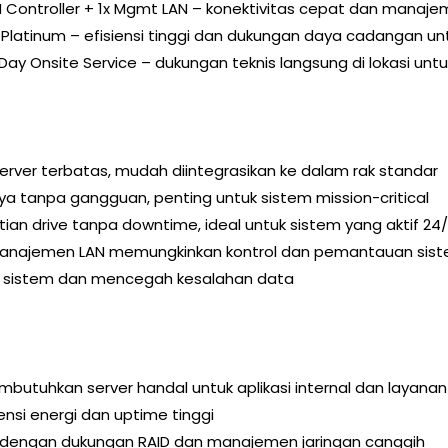
AN Controller + 1x Mgmt LAN – konektivitas cepat dan manajem
 Platinum – efisiensi tinggi dan dukungan daya cadangan u
 Day Onsite Service – dukungan teknis langsung di lokasi u
server terbatas, mudah diintegrasikan ke dalam rak standar
ya tanpa gangguan, penting untuk sistem mission-critical
an drive tanpa downtime, ideal untuk sistem yang aktif 24
 manajemen LAN memungkinkan kontrol dan pemantauan sis
as sistem dan mencegah kesalahan data
butuhkan server handal untuk aplikasi internal dan layanan
ensi energi dan uptime tinggi
 dengan dukungan RAID dan manajemen jaringan canggih