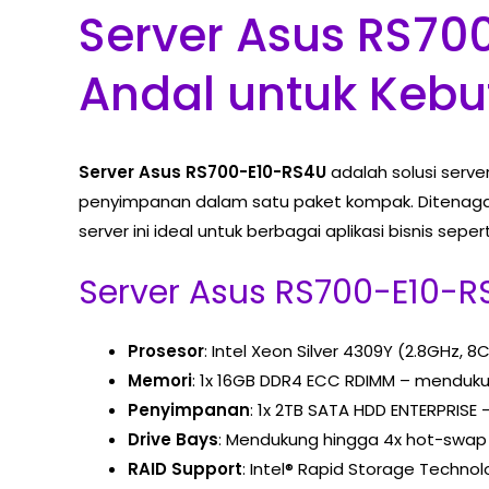
Server Asus RS70
Andal untuk Kebu
Server Asus RS700-E10-RS4U
adalah solusi server
penyimpanan dalam satu paket kompak. Ditenaga
server ini ideal untuk berbagai aplikasi bisnis seperti
Server Asus RS700-E10-RS
Prosesor
: Intel Xeon Silver 4309Y (2.8GHz, 
Memori
: 1x 16GB DDR4 ECC RDIMM – mendukun
Penyimpanan
: 1x 2TB SATA HDD ENTERPRIS
Drive Bays
: Mendukung hingga 4x hot-swap 3
RAID Support
: Intel® Rapid Storage Technol