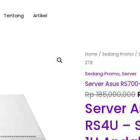
Tentang
Artikel
Server
Home
/
Sedang Promo
/ 
Asus
2TB
RS700-
Sedang Promo
,
Server
E10-
Server Asus RS700-
RS4U,
Rp
185,000,000
Xeon
Server 
Silver
4309Y,
RS4U – 
16GB,
2TB
quantity