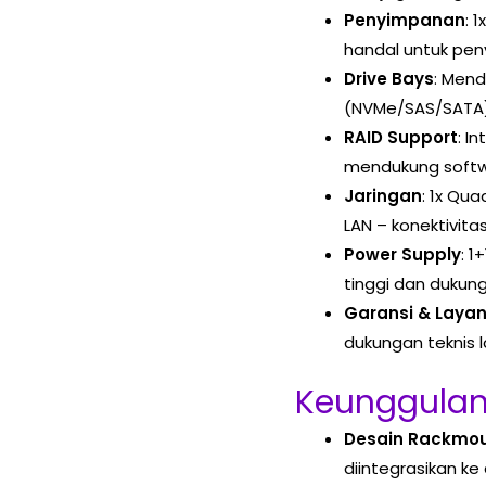
Penyimpanan
: 
handal untuk pe
Drive Bays
: Mend
(NVMe/SAS/SATA) –
RAID Support
: I
mendukung softwar
Jaringan
: 1x Qua
LAN – konektivit
Power Supply
: 1
tinggi dan duku
Garansi & Laya
dukungan teknis 
Keunggulan
Desain Rackmou
diintegrasikan ke