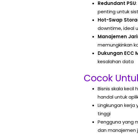
Redundant PSU
penting untuk sis
Hot-Swap Stor
downtime, ideal u
Manajemen Jari
memungkinkan ko
Dukungan ECC 
kesalahan data
Cocok Untuk
Bisnis skala kec
handal untuk apli
Lingkungan kerja 
tinggi
Pengguna yang m
dan manajemen j