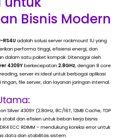
l untuk
an Bisnis Modern
0-RS4U
adalah solusi server rackmount 1U yang
kan performa tinggi, efisiensi energi, dan
nan dalam satu paket kompak. Ditenagai oleh
lver 4309Y
berkecepatan
2.8GHz
, dengan 8 core
ading, server ini ideal untuk berbagai aplikasi
i ringan, file server, dan layanan jaringan internal.
 Utama:
Xeon Silver 4309Y (2.8GHz, 8C/16T, 12MB Cache, TDP
stabil dan efisien untuk beban kerja bisnis
 DDR4 ECC RDIMM – mendukung koreksi error untuk
s data dan stabilitas sistem