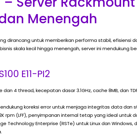
2 – Server Rackmount
il dan Menengah
ng dirancang untuk memberikan performa stabil, efisiensi da
snis skala kecil hingga menengah, server ini mendukung berba
100 E11-PI2
re dan 4 thread, kecepatan dasar 3.1GHz, cache 8MB, dan 
ndukung koreksi error untuk menjaga integritas data dan st
7.2K rpm (LFF), penyimpanan internal tetap yang ideal untuk d
age Technology Enterprise (RSTe) untuk Linux dan Windows, de
.