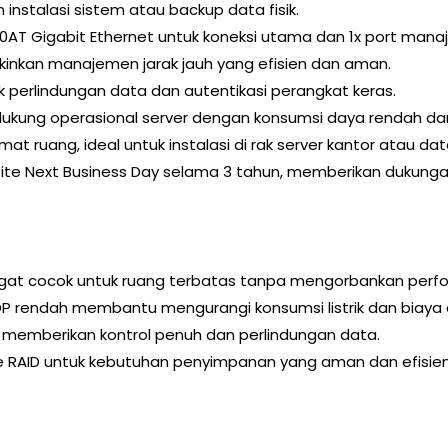
instalasi sistem atau backup data fisik.
I210AT Gigabit Ethernet untuk koneksi utama dan 1x port manaj
inkan manajemen jarak jauh yang efisien dan aman.
uk perlindungan data dan autentikasi perangkat keras.
ukung operasional server dengan konsumsi daya rendah dan e
at ruang, ideal untuk instalasi di rak server kantor atau dat
site Next Business Day selama 3 tahun, memberikan dukunga
ngat cocok untuk ruang terbatas tanpa mengorbankan perf
DP rendah membantu mengurangi konsumsi listrik dan biaya 
.0 memberikan kontrol penuh dan perlindungan data.
 RAID untuk kebutuhan penyimpanan yang aman dan efisien