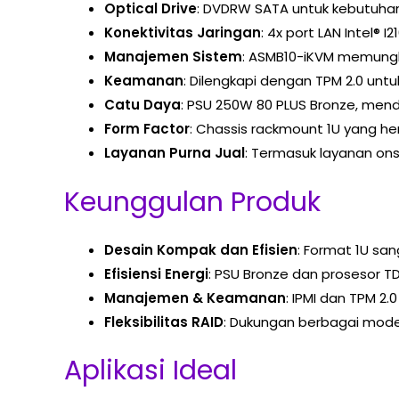
Optical Drive
: DVDRW SATA untuk kebutuhan 
Konektivitas Jaringan
: 4x port LAN Intel® 
Manajemen Sistem
: ASMB10-iKVM memungk
Keamanan
: Dilengkapi dengan TPM 2.0 unt
Catu Daya
: PSU 250W 80 PLUS Bronze, mend
Form Factor
: Chassis rackmount 1U yang hem
Layanan Purna Jual
: Termasuk layanan on
Keunggulan Produk
Desain Kompak dan Efisien
: Format 1U sa
Efisiensi Energi
: PSU Bronze dan prosesor T
Manajemen & Keamanan
: IPMI dan TPM 2
Fleksibilitas RAID
: Dukungan berbagai mode
Aplikasi Ideal