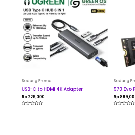
Sedang Promo
Sedang P
USB-C to HDMI 4K Adapter
970 Evo 
Rp
229,000
Rp
899,00
Rated
Rated
0
0
out
out
of
of
5
5