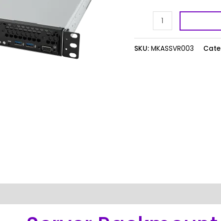
quantity
SKU:
MKASSVR003
Cate