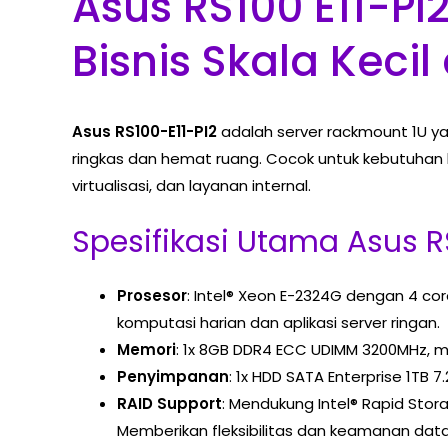
Asus RS100 E11-PI
Bisnis Skala Kec
Asus RS100-E11-PI2
adalah server rackmount 1U ya
ringkas dan hemat ruang. Cocok untuk kebutuhan bi
virtualisasi, dan layanan internal.
Spesifikasi Utama Asus RS
Prosesor
: Intel® Xeon E-2324G dengan 4 co
komputasi harian dan aplikasi server ringan.
Memori
: 1x 8GB DDR4 ECC UDIMM 3200MHz, me
Penyimpanan
: 1x HDD SATA Enterprise 1TB 
RAID Support
: Mendukung Intel® Rapid Stor
Memberikan fleksibilitas dan keamanan data