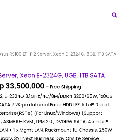
Search
riginal
Current
Asus RS100 E11-PI2 Server, Xeon E-2324G, 8GB, 1TB SATA
rice
price
as:
is:
 Server, Xeon E-2324G, 8GB, 1TB SATA
p 36,000,000.
Rp 33,500,000.
p
33,500,000
+ Free Shipping
PI2, E-2324G 3.1GHz/4C/8M/DDR4 3200/65W, 1x8GB
ATA 7.2Krpm Internal Fixed HDD LFF, Intel® Rapid
erprise(RSTe) (For Linux/Windows) (Support
0 ), ASMB10-iKVM ,TPM 2.0 , DVDRW SATA, 4 x Intel®
 LAN + 1 x Mgmt LAN, Rackmount 1U Chassis, 250W
pply, 3Yr Next Business Day Onsite Service