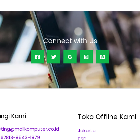
Connect with Us
ngi Kami
Toko Offline Kami
ting@mallkomputer.co.id
Jakarta
+62813-8543-1879
BSD