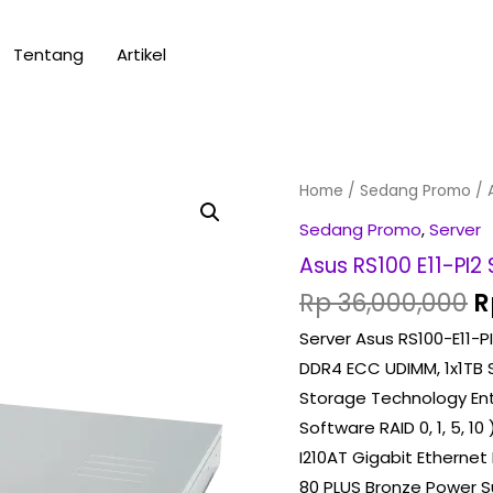
Tentang
Artikel
O
Asus
Home
/
Sedang Promo
/ 
p
RS100
Sedang Promo
,
Server
w
E11-
Asus RS100 E11-PI2
R
PI2
Rp
36,000,000
R
Server,
Server Asus RS100-E11-
Xeon
DDR4 ECC UDIMM, 1x1TB S
E-
Storage Technology Ent
2324G,
Software RAID 0, 1, 5, 1
8GB,
I210AT Gigabit Ethernet
1TB
80 PLUS Bronze Power Su
SATA