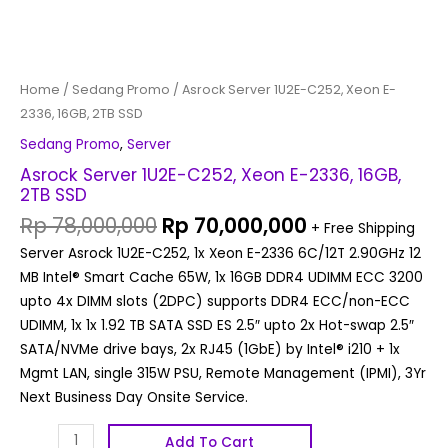
Home
/
Sedang Promo
/ Asrock Server 1U2E-C252, Xeon E-
2336, 16GB, 2TB SSD
Sedang Promo
,
Server
Asrock Server 1U2E-C252, Xeon E-2336, 16GB,
2TB SSD
Rp
78,000,000
Rp
70,000,000
+ Free Shipping
Server Asrock 1U2E-C252, 1x Xeon E-2336 6C/12T 2.90GHz 12
MB Intel® Smart Cache 65W, 1x 16GB DDR4 UDIMM ECC 3200
upto 4x DIMM slots (2DPC) supports DDR4 ECC/non-ECC
UDIMM, 1x 1x 1.92 TB SATA SSD ES 2.5″ upto 2x Hot-swap 2.5″
SATA/NVMe drive bays, 2x RJ45 (1GbE) by Intel® i210 + 1x
Mgmt LAN, single 315W PSU, Remote Management (IPMI), 3Yr
Next Business Day Onsite Service.
Add To Cart