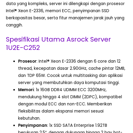
data yang kompleks, server ini dilengkapi dengan prosesor
Intel® Xeon E-2336, memori ECC, penyimpanan SSD
berkapasitas besar, serta fitur manajemen jarak jauh yang
canggih.
Spesifikasi Utama Asrock Server
1U2E-C252
Prosesor
: Intel® Xeon E-2336 dengan 6 core dan 12
thread, kecepatan dasar 2.90GHz, cache pintar 12MB,
dan TDP 65W. Cocok untuk multitasking dan aplikasi
server yang membutuhkan daya komputasi tinggi.
Memori
: 1x 16GB DDR4 UDIMM ECC 3200MHz,
mendukung hingga 4 slot DIMM (2DPC), kompatibel
dengan modul ECC dan non-ECC. Memberikan
fleksibilitas dalam ekspansi memori sesuai
kebutuhan.
Penyimpanan
: 1x SSD SATA Enterprise 1.92TB
berukuran 2.5″, dengan dukungan hingga 2 bay hot-