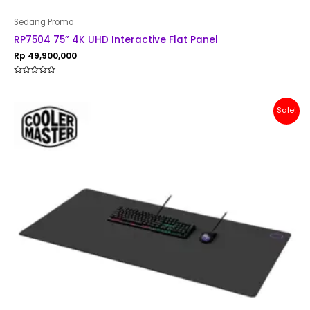
Sedang Promo
RP7504 75” 4K UHD Interactive Flat Panel
Rp
49,900,000
Rated
0
out
of
Original
Current
Sale!
5
price
price
was:
is:
Rp 200,000.
Rp 179,000.