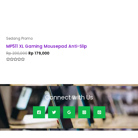
Sedang Promo
MP511 XL Gaming Mousepad Anti-Slip
Rp
200,000
Rp
179,000
Rated
0
out
of
5
Connect with Us