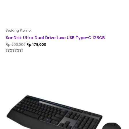
Sedang Promo
SanDisk Ultra Dual Drive Luxe USB Type-C 128GB
Rp
200,000
Rp
179,000
Rated
0
out
of
5