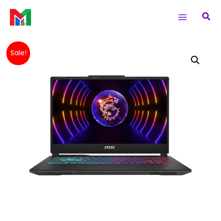
Skip
Main
Sea
to
Menu
content
Original
Current
MSI
Sale!
price
price
Cyborg
was:
is:
15
Rp 17,549,000.
Rp 17,399,000.
A13VFK
-
1436ID
|
CORE
i5-
13420H
|
RTX
4060
8GB
|