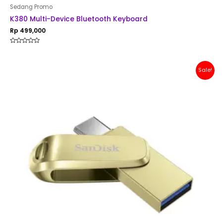
Sedang Promo
K380 Multi-Device Bluetooth Keyboard
Rp
499,000
Rated
0
out
of
Original
Current
Sale!
5
price
price
was:
is:
Rp 200,000.
Rp 179,000.