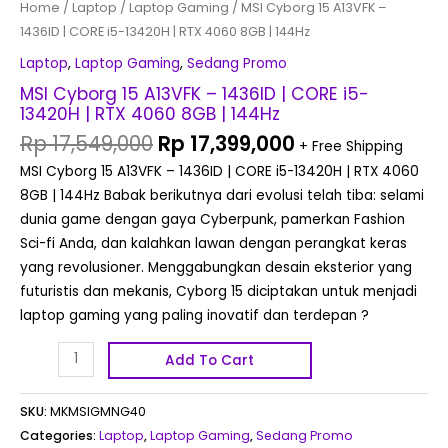
Home
/
Laptop
/
Laptop Gaming
/ MSI Cyborg 15 A13VFK –
144Hz
1436ID | CORE i5-13420H | RTX 4060 8GB | 144Hz
quantity
Laptop
,
Laptop Gaming
,
Sedang Promo
MSI Cyborg 15 A13VFK – 1436ID | CORE i5-
13420H | RTX 4060 8GB | 144Hz
Rp
17,549,000
Rp
17,399,000
+ Free Shipping
MSI Cyborg 15 A13VFK – 1436ID | CORE i5-13420H | RTX 4060
8GB | 144Hz Babak berikutnya dari evolusi telah tiba: selami
dunia game dengan gaya Cyberpunk, pamerkan Fashion
Sci-fi Anda, dan kalahkan lawan dengan perangkat keras
yang revolusioner. Menggabungkan desain eksterior yang
futuristis dan mekanis, Cyborg 15 diciptakan untuk menjadi
laptop gaming yang paling inovatif dan terdepan ?
Add To Cart
SKU:
MKMSIGMNG40
Categories:
Laptop
,
Laptop Gaming
,
Sedang Promo