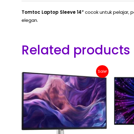
Tomtoc Laptop Sleeve 14”
cocok untuk pelajar,
elegan.
Related products
Original
Current
Sale!
price
price
was:
is:
Rp 4,000,000.
Rp 3,200,000.