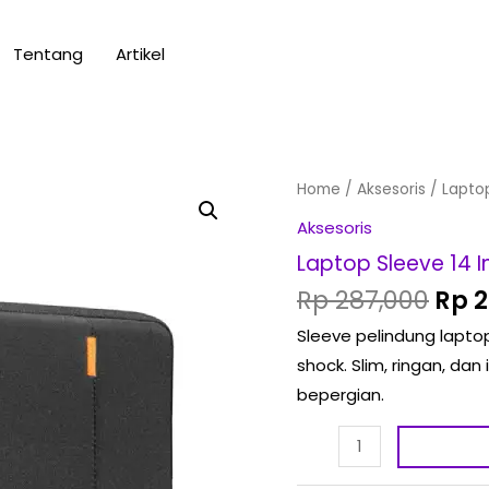
Tentang
Artikel
Orig
Laptop
Home
/
Aksesoris
/ Laptop
pric
Sleeve
Aksesoris
was
14
Laptop Sleeve 14 
Rp 2
Inci
Rp
287,000
Rp
2
Waterproof
Sleeve pelindung laptop
Anti-
shock. Slim, ringan, d
Shock
bepergian.
quantity