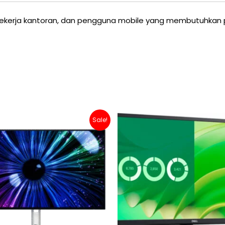
 pekerja kantoran, dan pengguna mobile yang membutuhkan
Original
Current
Original
Curr
Sale!
price
price
price
price
was:
is:
was:
is:
Rp 5,700,000.
Rp 4,800,000.
Rp 3,800,000.
Rp 3,