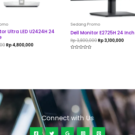
romo
Sedang Promo
tor Ultra LED U2424H 24
Dell Monitor E2725H 24 Inc
e
Rp
3,800,000
Rp
3,100,000
000
Rp
4,800,000
Rated
0
out
of
5
Connect with Us