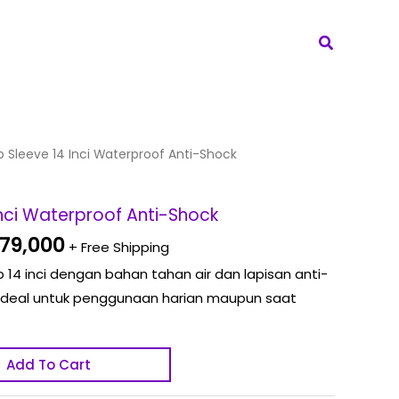
Search
inal
Current
 Sleeve 14 Inci Waterproof Anti-Shock
e
price
:
is:
Inci Waterproof Anti-Shock
87,000.
Rp 279,000.
79,000
+ Free Shipping
 14 inci dengan bahan tahan air dan lapisan anti-
an ideal untuk penggunaan harian maupun saat
Add To Cart