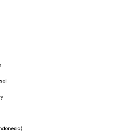
n
sel
vy
Indonesia)