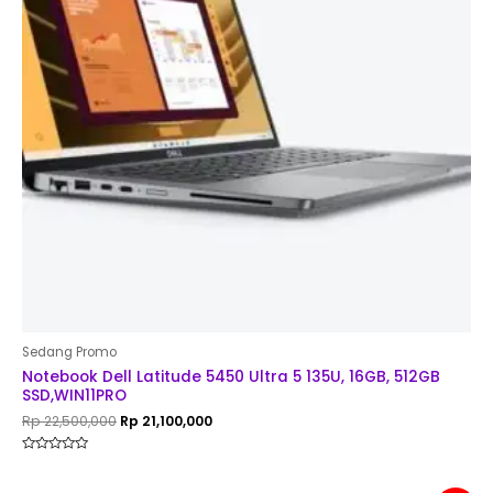
Sedang Promo
Notebook Dell Latitude 5450 Ultra 5 135U, 16GB, 512GB
SSD,WIN11PRO
Rp
22,500,000
Rp
21,100,000
Rated
0
out