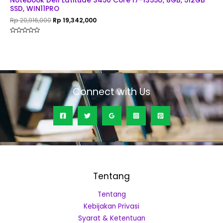
Notebook Dell Latitude 3450 Core I7-1355U, 8GB, 512GB
SSD, WIN11PRO
Rp
20,916,000
Rp
19,342,000
Rated
0
out
of
5
Connect with Us
Tentang
Tentang
Kebijakan Privasi
Syarat & Ketentuan