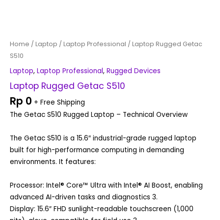
Home
/
Laptop
/
Laptop Professional
/ Laptop Rugged Getac
S510
Laptop
,
Laptop Professional
,
Rugged Devices
Laptop Rugged Getac S510
Rp
0
+ Free Shipping
The Getac S510 Rugged Laptop – Technical Overview
The Getac S510 is a 15.6″ industrial-grade rugged laptop
built for high-performance computing in demanding
environments. It features:
Processor: Intel® Core™ Ultra with Intel® AI Boost, enabling
advanced AI-driven tasks and diagnostics 3.
Display: 15.6″ FHD sunlight-readable touchscreen (1,000