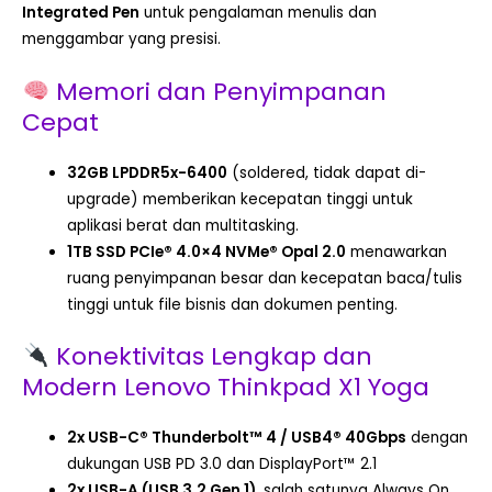
Integrated Pen
untuk pengalaman menulis dan
menggambar yang presisi.
Memori dan Penyimpanan
Cepat
32GB LPDDR5x-6400
(soldered, tidak dapat di-
upgrade) memberikan kecepatan tinggi untuk
aplikasi berat dan multitasking.
1TB SSD PCIe® 4.0×4 NVMe® Opal 2.0
menawarkan
ruang penyimpanan besar dan kecepatan baca/tulis
tinggi untuk file bisnis dan dokumen penting.
Konektivitas Lengkap dan
Modern Lenovo Thinkpad X1 Yoga
2x USB-C® Thunderbolt™ 4 / USB4® 40Gbps
dengan
dukungan USB PD 3.0 dan DisplayPort™ 2.1
2x USB-A (USB 3.2 Gen 1)
, salah satunya Always On