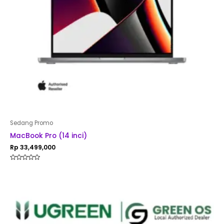
Sedang Promo
MacBook Pro (14 inci)
Rp
33,499,000
Rated
0
out
of
5