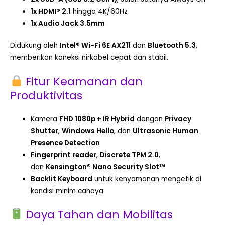
1x HDMI® 2.1
hingga 4K/60Hz
1x Audio Jack 3.5mm
Didukung oleh
Intel® Wi-Fi 6E AX211
dan
Bluetooth 5.3
,
memberikan koneksi nirkabel cepat dan stabil.
Fitur Keamanan dan
Produktivitas
Kamera
FHD 1080p + IR Hybrid
dengan
Privacy
Shutter
,
Windows Hello
, dan
Ultrasonic Human
Presence Detection
Fingerprint reader
,
Discrete TPM 2.0
,
dan
Kensington® Nano Security Slot™
Backlit Keyboard
untuk kenyamanan mengetik di
kondisi minim cahaya
Daya Tahan dan Mobilitas