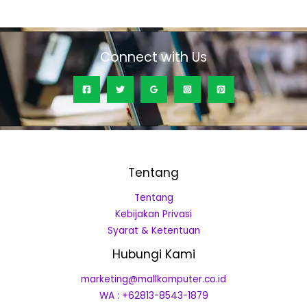
of
5
Connect with Us
Tentang
Tentang
Kebijakan Privasi
Syarat & Ketentuan
Hubungi Kami
marketing@mallkomputer.co.id
WA : +62813-8543-1879