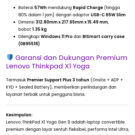
Baterai
57Wh
mendukung
Rapid Charge
(hingga
80% dalam 1 jam) dengan adaptor
USB-C 65W Slim
Dimensi
312.80mm x 217.65mm x 15.49 mm
,
bobot
1.35 kg
Dilengkapi
Windows 11 Pro
dan
BISmart carry case
(0B95518)
Garansi dan Dukungan Premium
Lenovo Thinkpad X1 Yoga
Termasuk
Premier Support Plus 3 tahun
(Onsite + ADP +
KYD + Sealed Battery), memberikan perlindungan dan
layanan terbaik untuk pengguna bisnis.
Kesimpulan:
Lenovo ThinkPad X1 Yoga Gen 9 adalah laptop convertible
premium dengan layar sentuh fleksibel, performa Intel Ultra,