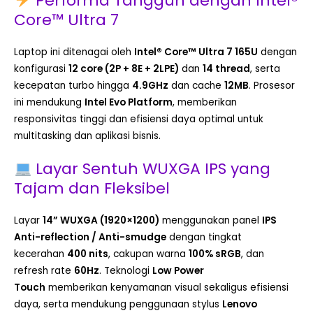
Performa Tangguh dengan Intel®
Core™ Ultra 7
Laptop ini ditenagai oleh
Intel® Core™ Ultra 7 165U
dengan
konfigurasi
12 core (2P + 8E + 2LPE)
dan
14 thread
, serta
kecepatan turbo hingga
4.9GHz
dan cache
12MB
. Prosesor
ini mendukung
Intel Evo Platform
, memberikan
responsivitas tinggi dan efisiensi daya optimal untuk
multitasking dan aplikasi bisnis.
Layar Sentuh WUXGA IPS yang
Tajam dan Fleksibel
Layar
14” WUXGA (1920×1200)
menggunakan panel
IPS
Anti-reflection / Anti-smudge
dengan tingkat
kecerahan
400 nits
, cakupan warna
100% sRGB
, dan
refresh rate
60Hz
. Teknologi
Low Power
Touch
memberikan kenyamanan visual sekaligus efisiensi
daya, serta mendukung penggunaan stylus
Lenovo