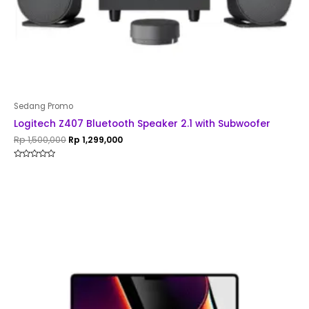
Sedang Promo
Logitech Z407 Bluetooth Speaker 2.1 with Subwoofer
Rp
1,500,000
Rp
1,299,000
Rated
0
out
of
5