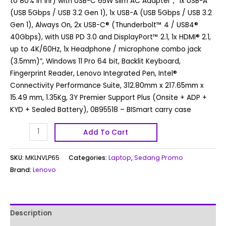
to 80% in 1hr) with USB-C 65W slim AC Adapter”, “1x USB-A
(USB 5Gbps / USB 3.2 Gen 1), 1x USB-A (USB 5Gbps / USB 3.2
Gen 1), Always On, 2x USB-C® (Thunderbolt™ 4 / USB4®
40Gbps), with USB PD 3.0 and DisplayPort™ 2.1, 1x HDMI® 2.1,
up to 4K/60Hz, 1x Headphone / microphone combo jack
(3.5mm)”, Windows 11 Pro 64 bit, Backlit Keyboard,
Fingerprint Reader, Lenovo Integrated Pen, Intel®
Connectivity Performance Suite, 312.80mm x 217.65mm x
15.49 mm, 1.35Kg, 3Y Premier Support Plus (Onsite + ADP +
KYD + Sealed Battery), 0B95518 – BISmart carry case
Add To Cart
SKU:
MKLNVLP65
Categories:
Laptop
,
Sedang Promo
Brand:
Lenovo
Description