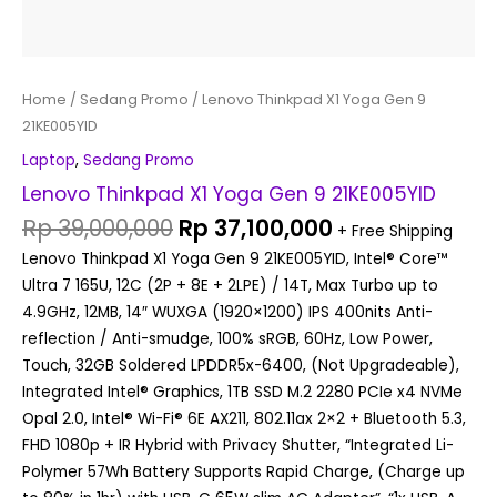
Home
/
Sedang Promo
/ Lenovo Thinkpad X1 Yoga Gen 9
21KE005YID
Laptop
,
Sedang Promo
Lenovo Thinkpad X1 Yoga Gen 9 21KE005YID
Rp
39,000,000
Rp
37,100,000
+ Free Shipping
Lenovo Thinkpad X1 Yoga Gen 9 21KE005YID, Intel® Core™
Ultra 7 165U, 12C (2P + 8E + 2LPE) / 14T, Max Turbo up to
4.9GHz, 12MB, 14″ WUXGA (1920×1200) IPS 400nits Anti-
reflection / Anti-smudge, 100% sRGB, 60Hz, Low Power,
Touch, 32GB Soldered LPDDR5x-6400, (Not Upgradeable),
Integrated Intel® Graphics, 1TB SSD M.2 2280 PCIe x4 NVMe
Opal 2.0, Intel® Wi-Fi® 6E AX211, 802.11ax 2×2 + Bluetooth 5.3,
FHD 1080p + IR Hybrid with Privacy Shutter, “Integrated Li-
Polymer 57Wh Battery Supports Rapid Charge, (Charge up