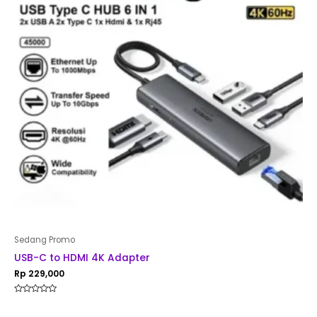
Sedang Promo
USB-C to HDMI 4K Adapter
Rp
229,000
Rated
0
out