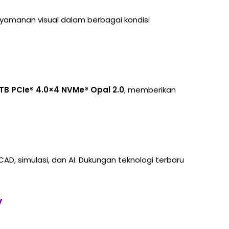
amanan visual dalam berbagai kondisi
TB PCIe® 4.0×4 NVMe® Opal 2.0
, memberikan
CAD, simulasi, dan AI. Dukungan teknologi terbaru
v