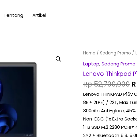
Tentang
Artikel
O
Lenovo
Home
/
Sedang Promo
/ 
p
Thinkpad
Laptop
,
Sedang Promo
w
P16v
Lenovo Thinkpad P
R
Gen
Rp
52,700,000
R
2
Lenovo THINKPAD P16v Ge
21KX004CID
8E + 2LPE) / 22T, Max T
quantity
300nits Anti-glare, 45
Non-ECC (1x Extra Sock
1TB SSD M.2 2280 PCIe® 4
2×2 + Bluetooth 5.3, 5.