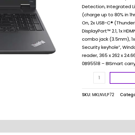
Detection, Integrated 
(charge up to 80% in 1hr
On, 2x USB-C® (Thunder
DisplayPort™ 2.1, 1x HD
combo jack (3.5mm), 1x 
Security keyhole”, Windo
reader, 365 x 262 x 24.6
0B95518 – BISmart carr
SKU:
MKLNVLP72
Catego