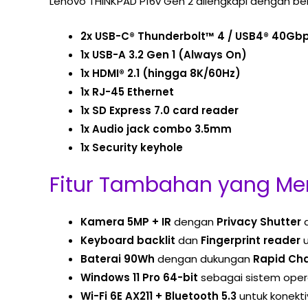
Lenovo THINKPAD P16v Gen 2 dilengkapi dengan ber
2x USB-C® Thunderbolt™ 4 / USB4® 40Gb
1x USB-A 3.2 Gen 1 (Always On)
1x HDMI® 2.1 (hingga 8K/60Hz)
1x RJ-45 Ethernet
1x SD Express 7.0 card reader
1x Audio jack combo 3.5mm
1x Security keyhole
Fitur Tambahan yang Me
Kamera 5MP + IR
dengan
Privacy Shutter
Keyboard backlit
dan
Fingerprint reader
u
Baterai 90Wh
dengan dukungan
Rapid Ch
Windows 11 Pro 64-bit
sebagai sistem oper
Wi-Fi 6E AX211 + Bluetooth 5.3
untuk konekti