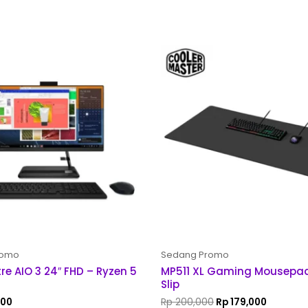
Original
Current
price
price
was:
is:
Rp 200,000.
Rp 179,0
romo
Sedang Promo
re AIO 3 24″ FHD – Ryzen 5
MP511 XL Gaming Mousepad
Slip
000
Rp
200,000
Rp
179,000