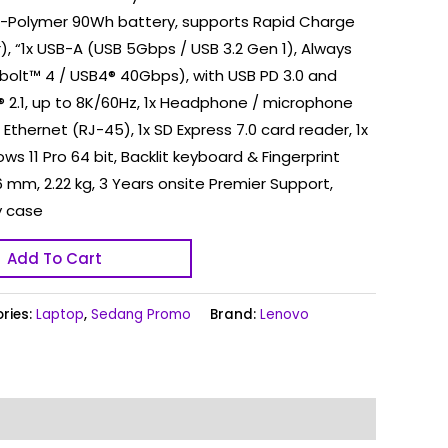
Li-Polymer 90Wh battery, supports Rapid Charge
), “1x USB-A (USB 5Gbps / USB 3.2 Gen 1), Always
bolt™ 4 / USB4® 40Gbps), with USB PD 3.0 and
MI® 2.1, up to 8K/60Hz, 1x Headphone / microphone
Ethernet (RJ-45), 1x SD Express 7.0 card reader, 1x
ws 11 Pro 64 bit, Backlit keyboard & Fingerprint
6 mm, 2.22 kg, 3 Years onsite Premier Support,
y case
Add To Cart
ries:
Laptop
,
Sedang Promo
Brand:
Lenovo