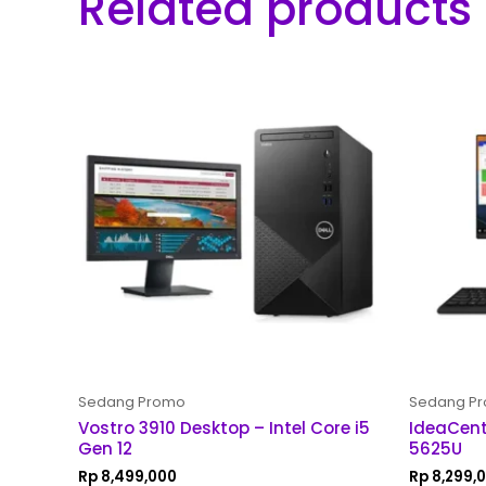
Related products
Sedang Promo
Sedang P
Vostro 3910 Desktop – Intel Core i5
IdeaCent
Gen 12
5625U
Rp
8,499,000
Rp
8,299,