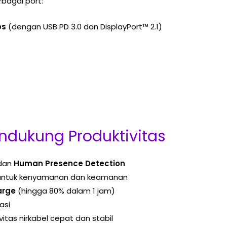
bagai port:
ps
(dengan USB PD 3.0 dan DisplayPort™ 2.1)
ndukung Produktivitas
dan
Human Presence Detection
ntuk kenyamanan dan keamanan
arge
(hingga 80% dalam 1 jam)
asi
vitas nirkabel cepat dan stabil