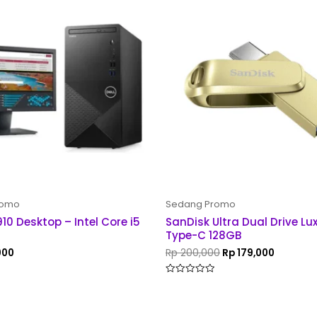
price
price
was:
is:
Rp 200,000.
Rp 179,0
romo
Sedang Promo
10 Desktop – Intel Core i5
SanDisk Ultra Dual Drive Lu
Type-C 128GB
000
Rp
200,000
Rp
179,000
Rated
0
out
of
5