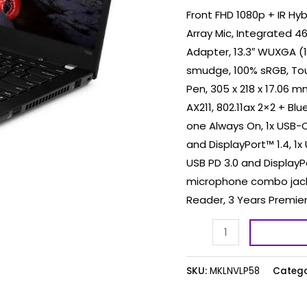
Front FHD 1080p + IR Hyb
Array Mic, Integrated 
Adapter, 13.3″ WUXGA (19
smudge, 100% sRGB, Touc
Pen, 305 x 218 x 17.06 mm
AX211, 802.11ax 2×2 + Bl
one Always On, 1x USB-C
and DisplayPort™ 1.4, 
USB PD 3.0 and DisplayPo
microphone combo jack 
Reader, 3 Years Premie
SKU:
MKLNVLP58
Catego