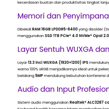
kecerdasan buatan dan produktivitas tingkat lanju
Memori dan Penyimpana
Dibekali
RAM 16GB LPDDR5-6400
yang disolder (t
menggunakan
SSD 1TB PCIe® 4.0 NVMe® Opal 2.0
Layar Sentuh WUXGA dan
Layar
13.3 inci WUXGA (1920×1200) IPS
menduku
warna 100% sRGB menjadikannya ideal untuk peker
belakang
5MP
mendukung kebutuhan konferensi d
Audio dan Input Profesio
Sistem audio menggunakan
Realtek® ALC3287 c
Keyboard backlit berwarna hitam memberikan ken