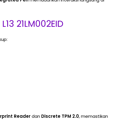
 L13 21LM002EID
kup:
rprint Reader
dan
Discrete TPM 2.0
, memastikan