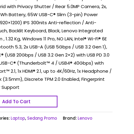
rid with Privacy Shutter / Rear 5.0MP Camera, 2x,
46Wh Battery, 65W USB-C® Slim (3-pin) Power
20×1200) IPS 300nits Anti-reflection / Anti-
h, Backlit Keyboard, Black, Lenovo Integrated
 , 1.32 Kg, Windows 11 Pro, NO LAN, Intel® Wi-Fi® 6E
uetooth 5.3, 2x USB-A (USB 5Gbps / USB 3.2 Gen 1),
® (USB 20Gbps / USB 3.2 Gen 2×2) with USB PD 3.0
1x USB-C® (Thunderbolt™ 4 / USB4® 40Gbps) with
rt™ 2.1, 1x HDMI® 2.1, up to 4K/60Hz, 1x Headphone /
(3.5mm), Discrete TPM 2.0 Enabled, Fingerprint
r Support
Add To Cart
ries:
Laptop
,
Sedang Promo
Brand:
Lenovo