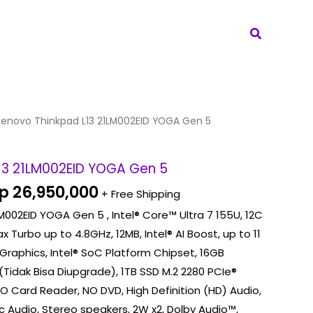
Search
riginal
Current
Lenovo Thinkpad L13 21LM002EID YOGA Gen 5
rice
price
as:
is:
13 21LM002EID YOGA Gen 5
p 27,650,000.
Rp 26,950,000.
p
26,950,000
+ Free Shipping
M002EID YOGA Gen 5 , Intel® Core™ Ultra 7 155U, 12C
ax Turbo up to 4.8GHz, 12MB, Intel® AI Boost, up to 11
 Graphics, Intel® SoC Platform Chipset, 16GB
Tidak Bisa Diupgrade), 1TB SSD M.2 2280 PCIe®
O Card Reader, NO DVD, High Definition (HD) Audio,
 Audio, Stereo speakers, 2W x2, Dolby Audio™,