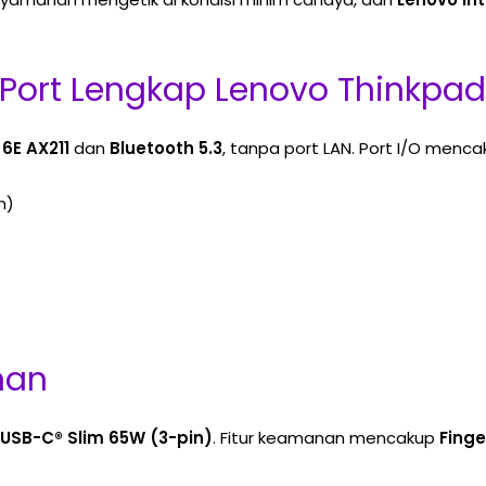
Port Lengkap Lenovo Thinkpad
 6E AX211
dan
Bluetooth 5.3
, tanpa port LAN. Port I/O menca
n)
nan
USB-C® Slim 65W (3-pin)
. Fitur keamanan mencakup
Finge