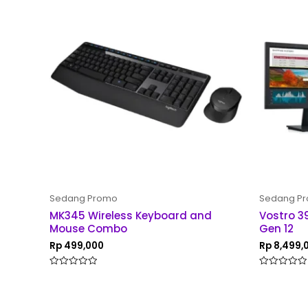
Sedang Promo
Sedang P
MK345 Wireless Keyboard and
Vostro 39
Mouse Combo
Gen 12
Rp
499,000
Rp
8,499,
Rated
Rated
0
0
out
out
of
of
5
5