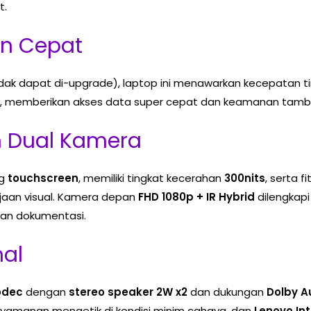
t.
n Cepat
idak dapat di-upgrade), laptop ini menawarkan kecepatan ti
, memberikan akses data super cepat dan keamanan tambah
 Dual Kamera
ng
touchscreen
, memiliki tingkat kecerahan
300nits
, serta fi
jaan visual. Kamera depan
FHD 1080p + IR Hybrid
dilengkap
an dokumentasi.
nal
odec
dengan
stereo speaker 2W x2
dan dukungan
Dolby A
yamanan mengetik di kondisi minim cahaya, dan
Lenovo In