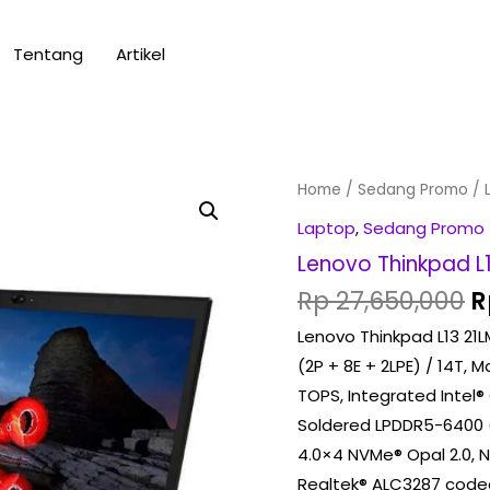
Tentang
Artikel
O
Lenovo
Home
/
Sedang Promo
/ 
p
Thinkpad
Laptop
,
Sedang Promo
w
L13
Lenovo Thinkpad L
R
21LM002EID
Rp
27,650,000
R
YOGA
Lenovo Thinkpad L13 21L
Gen
(2P + 8E + 2LPE) / 14T, M
5
TOPS, Integrated Intel®
quantity
Soldered LPDDR5-6400 (
4.0×4 NVMe® Opal 2.0, N
Realtek® ALC3287 codec