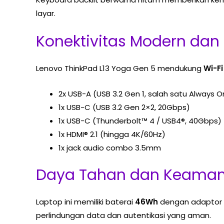
layar.
Konektivitas Modern dan 
Lenovo ThinkPad L13 Yoga Gen 5 mendukung
Wi-Fi
2x USB-A (USB 3.2 Gen 1, salah satu Always O
1x USB-C (USB 3.2 Gen 2×2, 20Gbps)
1x USB-C (Thunderbolt™ 4 / USB4®, 40Gbps)
1x HDMI® 2.1 (hingga 4K/60Hz)
1x jack audio combo 3.5mm
Daya Tahan dan Keama
Laptop ini memiliki baterai
46Wh
dengan adaptor
perlindungan data dan autentikasi yang aman.