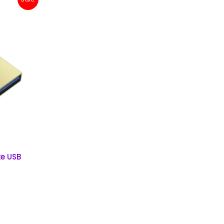
00.
xe USB