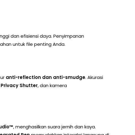
nggi dan efisiensi daya. Penyimpanan
an untuk file penting Anda.
tur
anti-reflection dan anti-smudge
. Akurasi
i
Privacy Shutter
, dan kamera
udio™
, menghasilkan suara jernih dan kaya.
tegrated Pen
memudahkan interaksi langsung di