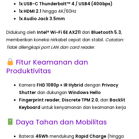
1x USB-C Thunderbolt™ 4 / USB4 (40Gbps)
1x HDMI 2.1
hingga 4K/60Hz
1x Audio Jack 3.5mm
Didukung oleh
Intel® Wi-Fi 6E AX211
dan
Bluetooth 5.3
,
memberikan koneksi nirkabel cepat dan stabil.
Catatan:
Tidak dilengkapi port LAN dan card reader.
Fitur Keamanan dan
Produktivitas
Kamera
FHD 1080p + IR Hybrid
dengan
Privacy
Shutter
dan dukungan
Windows Hello
Fingerprint reader
,
Discrete TPM 2.0
, dan
Backlit
Keyboard
untuk kenyamanan dan keamanan kerja
Daya Tahan dan Mobilitas
Baterai
46Wh
mendukung
Rapid Charge
(hingga