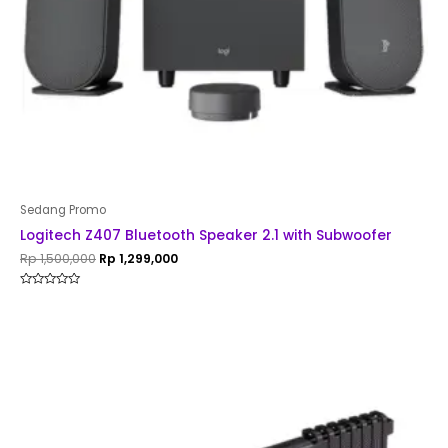
Sedang Promo
Logitech Z407 Bluetooth Speaker 2.1 with Subwoofer
Rp
1,500,000
Rp
1,299,000
Rated
0
out
of
5