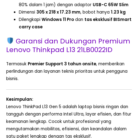
80% dalam 1 jam) dengan adaptor
USB-C 65W Slim
Dimensi
305 x 218 x 17.23 mm
, bobot hanya
1.23 kg
Dilengkapi
Windows 11 Pro
dan
tas eksklusif BISmart
carry case
Garansi dan Dukungan Premium
Lenovo Thinkpad L13 21LB0022ID
Termasuk
Premier Support 3 tahun onsite
, memberikan
perlindungan dan layanan teknis prioritas untuk pengguna
bisnis.
Kesimpulan:
Lenovo ThinkPad L13 Gen 5 adalah laptop bisnis ringan dan
tangguh dengan performa Intel Ultra, layar efisien, dan fitur
keamanan lengkap. Cocok untuk profesional yang
mengutamakan mobilitas, efisiensi, dan keandalan dalam
satu paket lengkap dengan tas eksklusif.