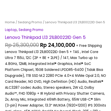
Home
/
Sedang Promo
/ Lenovo Thinkpad L13 21LB0022ID Gen 5
Laptop
,
Sedang Promo
Lenovo Thinkpad L13 21LB0022ID Gen 5
Rp
25,300,000
Rp
24,100,000
+ Free Shipping
Lenovo Thinkpad L13 21LB0022ID Gen 5 + TAS , Intel Core
Ultra 7 155U, 12C (2P + 8E + 2LPE) / 14T, Max Turbo up to
4.8GHz, 12MB, Integrated Intel® Graphics, Intel® SoC
Platform Chipset, 16GB Soldered LPDDR5-6400 (Tidak Bisa
Diupgrade), 1TB SSD M.2 2280 PCIe 4.0×4 NVMe Opal 2.0, NO
Card Reader, NO DVD, High Definition (HD) Audio, Realtek®
ALC3287 codec Audio, Stereo speakers, 2W x2, Dolby
Audio™, FHD 1080p + IR Hybrid with Privacy Shutter Camera,
2x, Array Mic, Integrated 46Wh Battery, 65W USB-C® Slim
(3-pin) Power Adapter, 13.3″ WUXGA (1920×1200) IPS 300nits