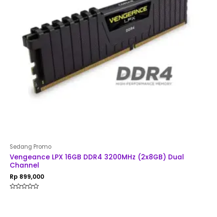
Sedang Promo
Vengeance LPX 16GB DDR4 3200MHz (2x8GB) Dual
Channel
Rp
899,000
Rated
0
out
of
5