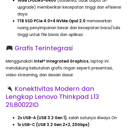
16GB LPDDR5-6400
(soldered, tidak dapat di-
upgrade) memberikan kecepatan tinggi dan efisiensi
daya
1TB SSD PCIe 4.0×4 NVMe Opal 2.0
menawarkan
ruang penyimpanan besar dan kecepatan baca/tulis
tinggi untuk file bisnis dan aplikasi
Grafis Terintegrasi
Menggunakan
Intel® Integrated Graphics
, laptop ini
mendukung kebutuhan grafis ringan seperti presentasi,
video streaming, dan desain dasar.
Konektivitas Modern dan
Lengkap Lenovo Thinkpad L13
21LB0022ID
2x USB-A (USB 3.2 Gen 1)
, salah satunya Always On
1x USB-C (USB 3.2 Gen 2×2, 20Gbps)