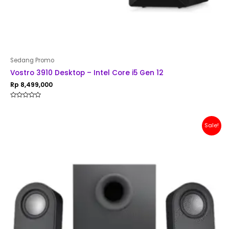
Sedang Promo
Vostro 3910 Desktop – Intel Core i5 Gen 12
Rp
8,499,000
Rated
0
out
of
Original
Current
Sale!
5
price
price
was:
is:
Rp 1,500,000.
Rp 1,299,000.