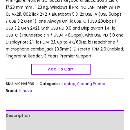
Anti-glare, 45% NTSC, Backlit Keyboard, Black, 305 x 218 x
17.23 mm mm , 1.23 Kg, Windows 11 Pro, NO LAN, Intel® Wi-Fi®
6E AX211, 802.11ax 2×2 + Bluetooth 5.3, 2x USB-A (USB 5Gbps
/ USB 3.2 Gen 1), one Always On, 1x USB-C (USB 20Gbps /
USB 3.2 Gen 2×2), with USB PD 3.0 and DisplayPort 1.4, 1x
USB-C (Thunderbolt 4 / USB4 40Gbps), with USB PD 3.0 and
DisplayPort 2.1, 1x HDMI 2.1, up to 4K/60Hz, 1x Headphone /
microphone combo jack (3.5mm), Discrete TPM 2.0 Enabled,
Fingerprint Reader, 3 Years Premier Support
Add To Cart
SKU:
MKLNVLP39
Categories:
Laptop
,
Sedang Promo
Brand:
Lenovo
Description
Reviews (0)