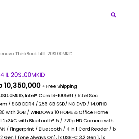
Search
iginal
Current
Lenovo ThinkBook 14IIL 20SL00MKID
ice
price
as:
is:
4IIL 20SL00MKID
 10,600,000.
Rp 10,350,000.
p
10,350,000
+ Free Shipping
0SL00MKID, Intel® Core I3-1005G1 / Intel Soc
orm / 8GB DDR4 / 256 GB SSD/ NO DVD / 14.0FHD
30 with 2GB / WINDOWS 10 HOME & Office Home
.11 2x2AC with Bluetooth® 5 / 720p HD Camera with
AN / Fingerprint / Bluetooth / 4 in 1 Card Reader / 1x
.2 Gen 1 (one Always On), 1x USB-C 3.2 Gen 1, 1x