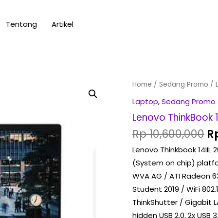
Tentang
Artikel
Or
Lenovo
Home
/
Sedang Promo
/ 
pr
ThinkBook
Laptop
,
Sedang Promo
w
14IIL
Lenovo ThinkBook 1
Rp
20SL00MKID
Rp
10,600,000
R
quantity
Lenovo Thinkbook 14IIL 2
(System on chip) platf
WVA AG / ATI Radeon 6
Student 2019 / WiFi 802
ThinkShutter / Gigabit L
hidden USB 2.0, 2x USB 3