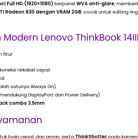
inci Full HD (1920×1080)
berpanel
WVA anti-glare
, memberi
TI Radeon 630 dengan VRAM 2GB
, cocok untuk editing ri
 Modern Lenovo ThinkBook 14I
fitur:
koneksi nirkabel cepat
il
alah satunya Always On)
mendukung DisplayPort dan Power Delivery)
jack combo 3.5mm
nyamanan
tuk login cepat dan aman, serta
ThinkShutter
pada kamer