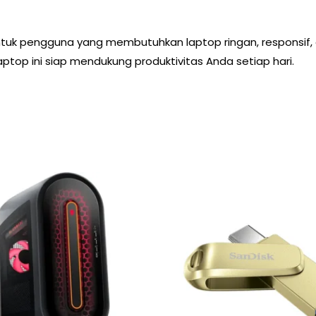
untuk pengguna yang membutuhkan laptop ringan, responsif, d
aptop ini siap mendukung produktivitas Anda setiap hari.
Original
Current
price
price
was:
is:
Rp 200,000.
Rp 179,0