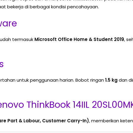
t bekerja di berbagai kondisi pencahayaan.
ware
udah termasuk
Microsoft Office Home & Student 2019
, s
s
ertahan untuk penggunaan harian. Bobot ringan
1.5 kg
dan d
novo ThinkBook 14IIL 20SL00M
are Part & Labour, Customer Carry-In)
, memberikan kete