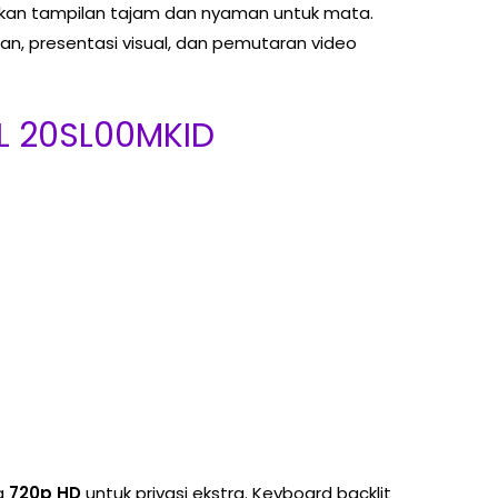
kan tampilan tajam dan nyaman untuk mata.
ngan, presentasi visual, dan pemutaran video
IL 20SL00MKID
a
720p HD
untuk privasi ekstra. Keyboard backlit