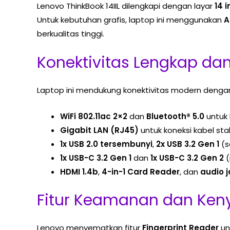
Lenovo ThinkBook 14IIL dilengkapi dengan layar
14 
Untuk kebutuhan grafis, laptop ini menggunakan
A
berkualitas tinggi.
Konektivitas Lengkap dan
Laptop ini mendukung konektivitas modern dengan 
WiFi 802.11ac 2×2
dan
Bluetooth® 5.0
untuk 
Gigabit LAN (RJ45)
untuk koneksi kabel stab
1x USB 2.0 tersembunyi
,
2x USB 3.2 Gen 1
(s
1x USB-C 3.2 Gen 1
dan
1x USB-C 3.2 Gen 2
(
HDMI 1.4b
,
4-in-1 Card Reader
, dan
audio 
Fitur Keamanan dan Ke
Lenovo menyematkan fitur
Fingerprint Reader
un