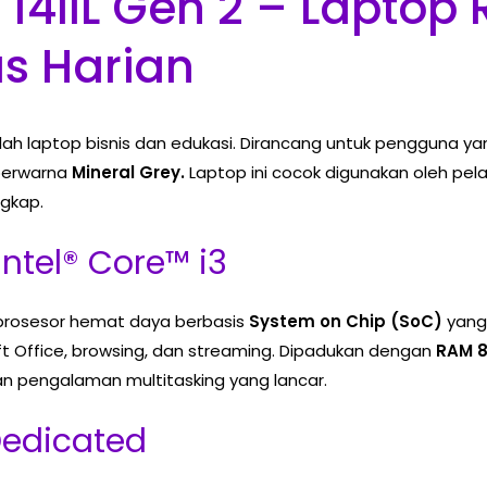
14IIL Gen 2 – Laptop
as Harian
ah laptop bisnis dan edukasi. Dirancang untuk pengguna 
 berwarna
Mineral Grey.
Laptop ini cocok digunakan oleh pela
ngkap.
ntel® Core™ i3
 prosesor hemat daya berbasis
System on Chip (SoC)
yang 
oft Office, browsing, dan streaming. Dipadukan dengan
RAM 
n pengalaman multitasking yang lancar.
Dedicated