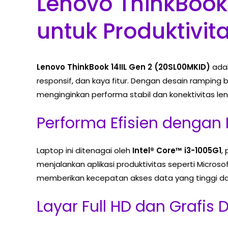
Lenovo ThinkBook 
untuk Produktivit
Lenovo ThinkBook 14IIL Gen 2 (20SL00MKID)
adal
responsif, dan kaya fitur. Dengan desain ramping
menginginkan performa stabil dan konektivitas le
Performa Efisien dengan I
Laptop ini ditenagai oleh
Intel® Core™ i3-1005G1
,
menjalankan aplikasi produktivitas seperti Micros
memberikan kecepatan akses data yang tinggi da
Layar Full HD dan Grafis 