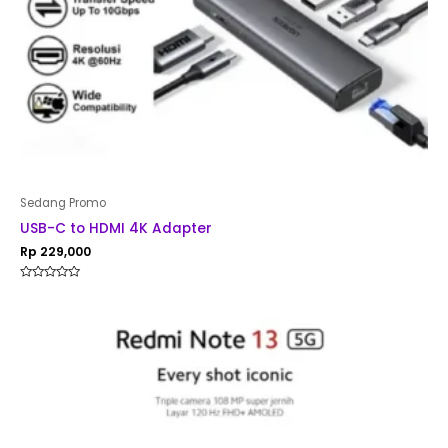
Sedang Promo
USB-C to HDMI 4K Adapter
Rp
229,000
Rated
0
out
of
5