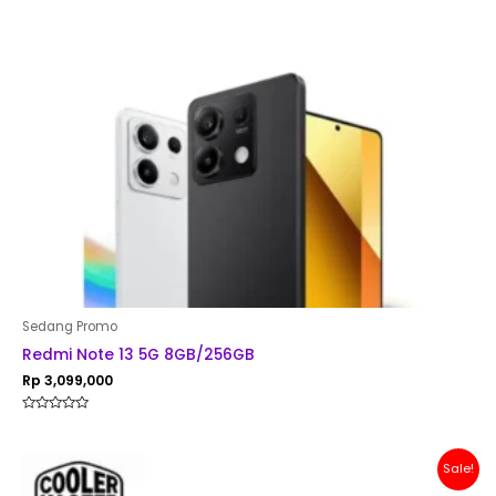
Sedang Promo
Redmi Note 13 5G 8GB/256GB
Rp
3,099,000
Rated
0
out
of
Original
Current
Sale!
5
price
price