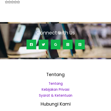
Rated
0
out
of
5
Connect with Us
Tentang
Tentang
Kebijakan Privasi
Syarat & Ketentuan
Hubungi Kami