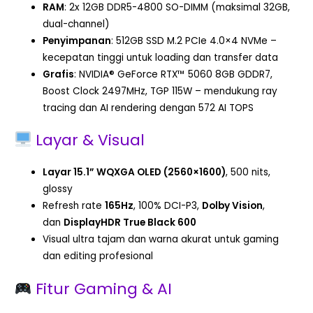
RAM
: 2x 12GB DDR5-4800 SO-DIMM (maksimal 32GB,
dual-channel)
Penyimpanan
: 512GB SSD M.2 PCIe 4.0×4 NVMe –
kecepatan tinggi untuk loading dan transfer data
Grafis
: NVIDIA® GeForce RTX™ 5060 8GB GDDR7,
Boost Clock 2497MHz, TGP 115W – mendukung ray
tracing dan AI rendering dengan 572 AI TOPS
Layar & Visual
Layar 15.1” WQXGA OLED (2560×1600)
, 500 nits,
glossy
Refresh rate
165Hz
, 100% DCI-P3,
Dolby Vision
,
dan
DisplayHDR True Black 600
Visual ultra tajam dan warna akurat untuk gaming
dan editing profesional
Fitur Gaming & AI