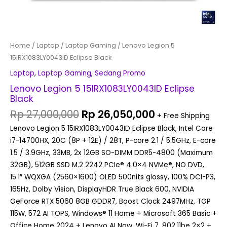
Home
/
Laptop
/
Laptop Gaming
/ Lenovo Legion 5
15IRX1083LY0043ID Eclipse Black
Laptop
,
Laptop Gaming
,
Sedang Promo
Lenovo Legion 5 15IRX1083LY0043ID Eclipse
Black
Rp
27,000,000
Rp
26,050,000
+ Free Shipping
Lenovo Legion 5 15IRX1083LY0043ID Eclipse Black, Intel Core
i7-14700HX, 20C (8P + 12E) / 28T, P-core 2.1 / 5.5GHz, E-core
1.5 / 3.9GHz, 33MB, 2x 12GB SO-DIMM DDR5-4800 (Maximum
32GB), 512GB SSD M.2 2242 PCIe® 4.0×4 NVMe®, NO DVD,
15.1″ WQXGA (2560×1600) OLED 500nits glossy, 100% DCI-P3,
165Hz, Dolby Vision, DisplayHDR True Black 600, NVIDIA
GeForce RTX 5060 8GB GDDR7, Boost Clock 2497MHz, TGP
115W, 572 AI TOPS, Windows® 11 Home + Microsoft 365 Basic +
Office Home 2024 + Lenovo AI Now, Wi-Fi 7, 802.11be 2×2 +