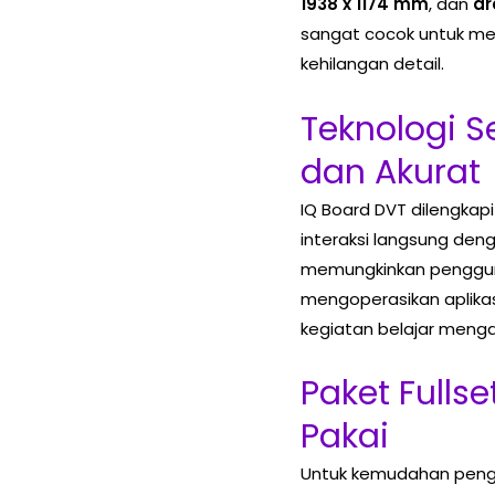
1938 x 1174 mm
, dan
ar
sangat cocok untuk me
kehilangan detail.
Teknologi S
dan Akurat
IQ Board DVT dilengka
interaksi langsung deng
memungkinkan penggun
mengoperasikan aplikasi
kegiatan belajar mengaj
Paket Fulls
Pakai
Untuk kemudahan peng