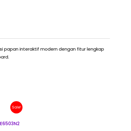
i papan interaktif modern dengan fitur lengkap
oard.
urrent
Sale!
ice
:
 90,000,000.
RE6503N2