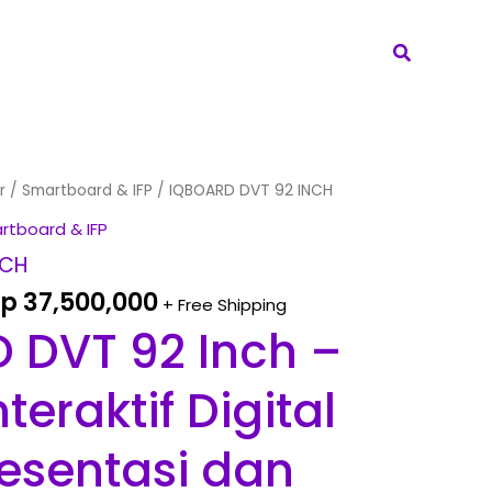
Search
riginal
Current
r
/
Smartboard & IFP
/ IQBOARD DVT 92 INCH
rice
price
rtboard & IFP
as:
is:
NCH
p 40,000,000.
Rp 37,500,000.
Rp
37,500,000
+ Free Shipping
 DVT 92 Inch –
teraktif Digital
resentasi dan