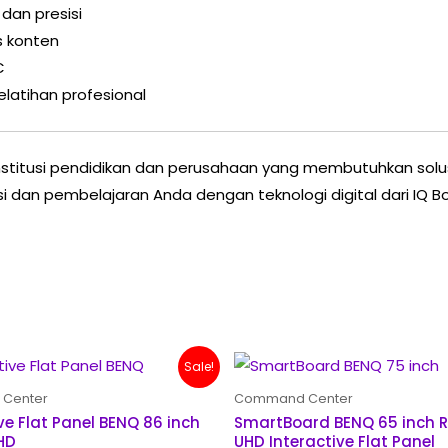
 dan presisi
as konten
C
elatihan profesional
institusi pendidikan dan perusahaan yang membutuhkan solus
si dan pembelajaran Anda dengan teknologi digital dari IQ B
Original
Current
Original
C
Sale!
price
price
price
pr
was:
is:
was:
is
Center
Command Center
Rp 190,000,000.
Rp 175,000,000.
Rp 96,000,000.
Rp
ve Flat Panel BENQ 86 inch
SmartBoard BENQ 65 inch 
HD
UHD Interactive Flat Panel