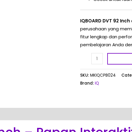
IQBOARD DVT 92 Inch
perusahaan yang membu
fitur lengkap dan perfo
pembelajaran Anda denga
SKU:
MKIQCPB024
Cate
Brand:
IQ