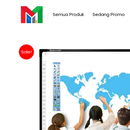
Skip
to
Semua Produk
Sedang Promo
content
Sale!