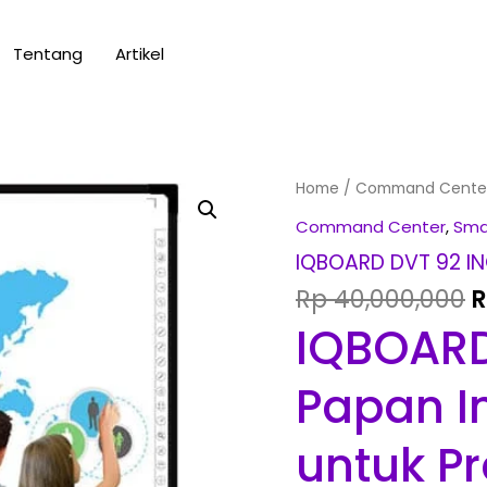
Tentang
Artikel
O
IQBOARD
Home
/
Command Cente
p
DVT
Command Center
,
Sma
w
92
IQBOARD DVT 92 I
R
INCH
Rp
40,000,000
quantity
IQBOARD
Papan In
untuk P