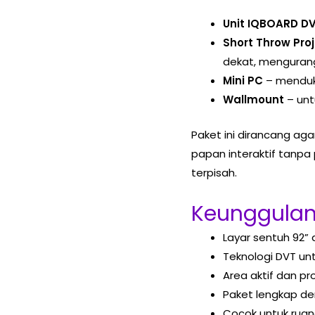
Unit IQBOARD DV
Short Throw Pro
dekat, menguran
Mini PC
– menduku
Wallmount
– unt
Paket ini dirancang a
papan interaktif tanp
terpisah.
Keunggulan
Layar sentuh 92”
Teknologi DVT unt
Area aktif dan pro
Paket lengkap de
Cocok untuk ruang