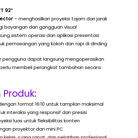
T 92”
jector
– menghasilkan proyeksi tajam dari jarak
gi bayangan dan gangguan visual
ng sistem operasi dan aplikasi presentasi
uk pemasangan yang kokoh dan rapi di dinding
gar pengguna dapat langsung mengoperasikan
a perlu membeli perangkat tambahan secara
 Produk:
 dengan format 16:10 untuk tampilan maksimal
uk interaksi yang responsif dan presisi
yeksi luas untuk fleksibilitas konten
ngan proyektor dan mini PC
 kelas, ruang rapat, dan pelatihan profesional