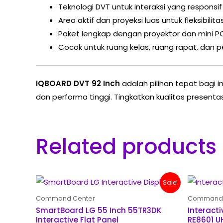
Teknologi DVT untuk interaksi yang responsif
Area aktif dan proyeksi luas untuk fleksibilit
Paket lengkap dengan proyektor dan mini P
Cocok untuk ruang kelas, ruang rapat, dan p
IQBOARD DVT 92 Inch
adalah pilihan tepat bagi 
dan performa tinggi. Tingkatkan kualitas presenta
Related products
Original
Current
Sale!
price
price
was:
is:
Command Center
Command 
Rp 88,000,000.
Rp 68,000,000.
SmartBoard LG 55 Inch 55TR3DK
Interacti
Interactive Flat Panel
RE8601 U