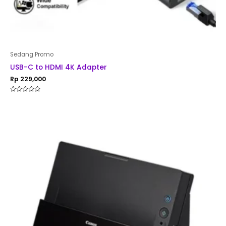
Sedang Promo
USB-C to HDMI 4K Adapter
Rp
229,000
Rated
0
out
of
5