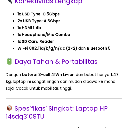
Konektivitas Lengkap
1x USB Type-C 5Gbps
2x USB Type-A 5Gbps
1x HDMI 1.4b
1x Headphone/Mic Combo
1x SD Card Reader
Wi-Fi 802.11a/b/g/n/ac (2×2)
dan
Bluetooth 5
Daya Tahan & Portabilitas
Dengan
baterai 3-cell 41Wh Li-ion
dan bobot hanya
1.47
kg
, laptop ini sangat ringan dan mudah dibawa ke mana
saja. Cocok untuk mobilitas tinggi.
Spesifikasi Singkat: Laptop HP
14sdq3109TU