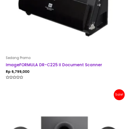
Sedang Promo
ImageFORMULA DR-C225 II Document Scanner
Rp
6,799,000
Rated
0
out
of
Original
Current
Sale!
5
price
price
was:
is:
Rp 1,500,000.
Rp 1,299,000.