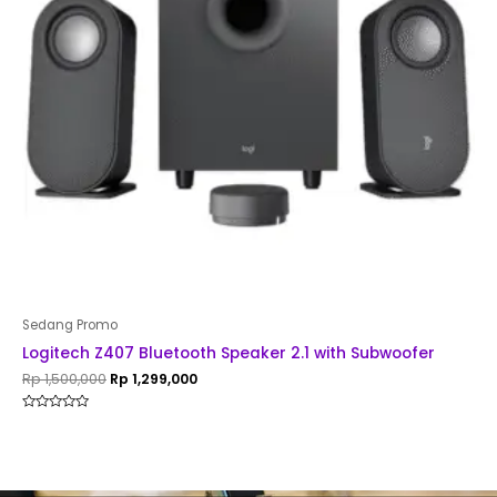
Sedang Promo
Logitech Z407 Bluetooth Speaker 2.1 with Subwoofer
Rp
1,500,000
Rp
1,299,000
Rated
0
out
of
5