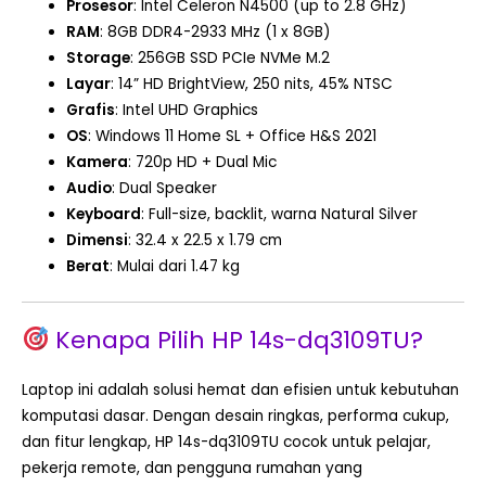
Prosesor
: Intel Celeron N4500 (up to 2.8 GHz)
RAM
: 8GB DDR4-2933 MHz (1 x 8GB)
Storage
: 256GB SSD PCIe NVMe M.2
Layar
: 14” HD BrightView, 250 nits, 45% NTSC
Grafis
: Intel UHD Graphics
OS
: Windows 11 Home SL + Office H&S 2021
Kamera
: 720p HD + Dual Mic
Audio
: Dual Speaker
Keyboard
: Full-size, backlit, warna Natural Silver
Dimensi
: 32.4 x 22.5 x 1.79 cm
Berat
: Mulai dari 1.47 kg
Kenapa Pilih HP 14s-dq3109TU?
Laptop ini adalah solusi hemat dan efisien untuk kebutuhan
komputasi dasar. Dengan desain ringkas, performa cukup,
dan fitur lengkap, HP 14s-dq3109TU cocok untuk pelajar,
pekerja remote, dan pengguna rumahan yang