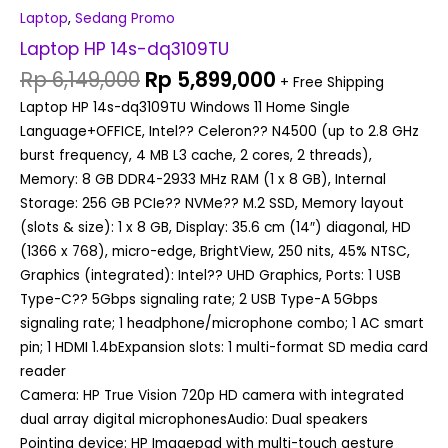
Laptop
,
Sedang Promo
Laptop HP 14s-dq3109TU
Rp
6,149,000
Rp
5,899,000
+ Free Shipping
Laptop HP 14s-dq3109TU Windows 11 Home Single
Language+OFFICE, Intel?? Celeron?? N4500 (up to 2.8 GHz
burst frequency, 4 MB L3 cache, 2 cores, 2 threads),
Memory: 8 GB DDR4-2933 MHz RAM (1 x 8 GB), Internal
Storage: 256 GB PCIe?? NVMe?? M.2 SSD, Memory layout
(slots & size): 1 x 8 GB, Display: 35.6 cm (14″) diagonal, HD
(1366 x 768), micro-edge, BrightView, 250 nits, 45% NTSC,
Graphics (integrated): Intel?? UHD Graphics, Ports: 1 USB
Type-C?? 5Gbps signaling rate; 2 USB Type-A 5Gbps
signaling rate; 1 headphone/microphone combo; 1 AC smart
pin; 1 HDMI 1.4bExpansion slots: 1 multi-format SD media card
reader
Camera: HP True Vision 720p HD camera with integrated
dual array digital microphonesAudio: Dual speakers
Pointing device: HP Imagepad with multi-touch gesture