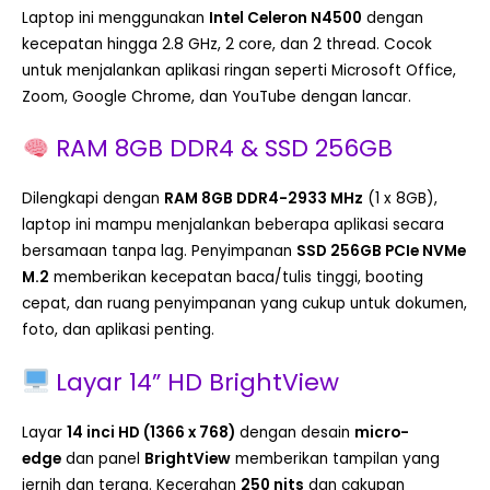
Laptop ini menggunakan
Intel Celeron N4500
dengan
kecepatan hingga 2.8 GHz, 2 core, dan 2 thread. Cocok
untuk menjalankan aplikasi ringan seperti Microsoft Office,
Zoom, Google Chrome, dan YouTube dengan lancar.
RAM 8GB DDR4 & SSD 256GB
Dilengkapi dengan
RAM 8GB DDR4-2933 MHz
(1 x 8GB),
laptop ini mampu menjalankan beberapa aplikasi secara
bersamaan tanpa lag. Penyimpanan
SSD 256GB PCIe NVMe
M.2
memberikan kecepatan baca/tulis tinggi, booting
cepat, dan ruang penyimpanan yang cukup untuk dokumen,
foto, dan aplikasi penting.
Layar 14” HD BrightView
Layar
14 inci HD (1366 x 768)
dengan desain
micro-
edge
dan panel
BrightView
memberikan tampilan yang
jernih dan terang. Kecerahan
250 nits
dan cakupan