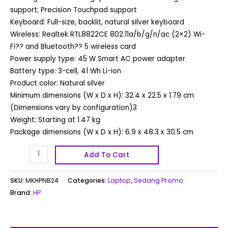
support; Precision Touchpad support
Keyboard: Full-size, backlit, natural silver keyboard
Wireless: Realtek RTL8822CE 802.11a/b/g/n/ac (2×2) Wi-
Fi?? and Bluetooth?? 5 wireless card
Power supply type: 45 W Smart AC power adapter
Battery type: 3-cell, 41 Wh Li-ion
Product color: Natural silver
Minimum dimensions (W x D x H): 32.4 x 22.5 x 1.79 cm
(Dimensions vary by configuration)3
Weight: Starting at 1.47 kg
Package dimensions (W x D x H): 6.9 x 48.3 x 30.5 cm
Add To Cart
SKU:
MKHPNB24
Categories:
Laptop
,
Sedang Promo
Brand:
HP