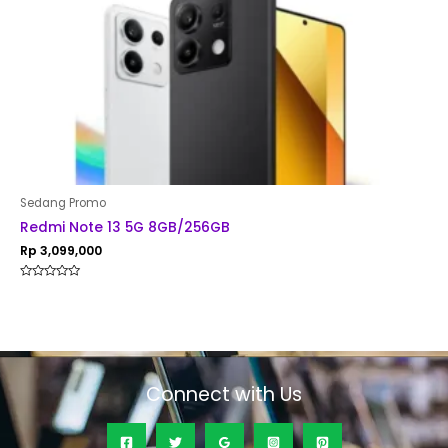
Sedang Promo
Redmi Note 13 5G 8GB/256GB
Rp
3,099,000
Rated
0
out
of
5
Connect with Us