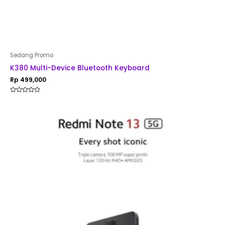
Sedang Promo
K380 Multi-Device Bluetooth Keyboard
Rp
499,000
Rated
0
out
of
5