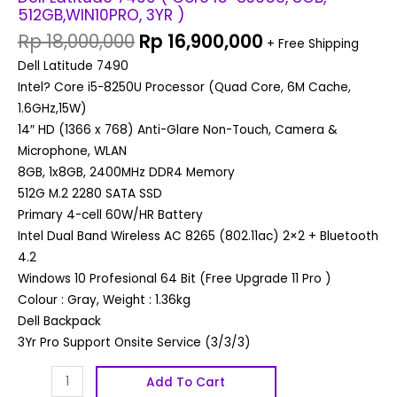
512GB,WIN10PRO, 3YR )
Rp
18,000,000
Rp
16,900,000
+ Free Shipping
Dell Latitude 7490
Intel? Core i5-8250U Processor (Quad Core, 6M Cache,
1.6GHz,15W)
14″ HD (1366 x 768) Anti-Glare Non-Touch, Camera &
Microphone, WLAN
8GB, 1x8GB, 2400MHz DDR4 Memory
512G M.2 2280 SATA SSD
Primary 4-cell 60W/HR Battery
Intel Dual Band Wireless AC 8265 (802.11ac) 2×2 + Bluetooth
4.2
Windows 10 Profesional 64 Bit (Free Upgrade 11 Pro )
Colour : Gray, Weight : 1.36kg
Dell Backpack
3Yr Pro Support Onsite Service (3/3/3)
Add To Cart