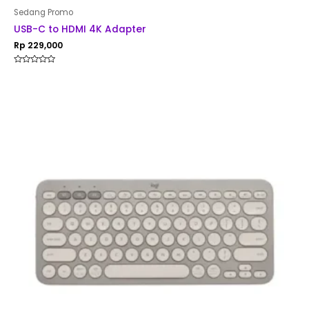
Sedang Promo
USB-C to HDMI 4K Adapter
Rp
229,000
Rated
0
out
of
5