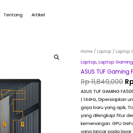
Tentang
Artikel
Or
ASUS
Home
/
Laptop
/
Laptop 
pr
TUF
Laptop
,
Laptop Gaming
wa
Gaming
ASUS TUF Gaming 
Rp
FA506NFR
Rp
11,849,000
R
-
ASUS TUF GAMING FA506
R725B6T-
| 144Hz, Dipersiapkan 
O
gaya baru yang apik, T
quantity
yang dilengkapi fitur
kemenangan. GPU GeFo
yang lancar pada layar