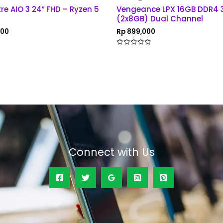
re AIO 3 24″ FHD – Ryzen 5
Vengeance LPX 16GB DDR4
(2x8GB) Dual Channel
000
Rp
899,000
Rated
0
out
of
5
Connect with Us