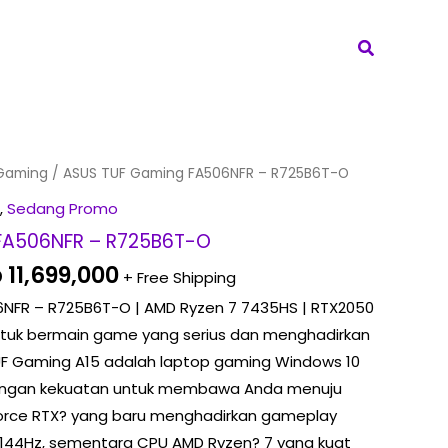
Search
iginal
Current
Gaming
/ ASUS TUF Gaming FA506NFR – R725B6T-O
ice
price
,
Sedang Promo
s:
is:
FA506NFR – R725B6T-O
 11,849,000.
Rp 11,699,000.
p
11,699,000
+ Free Shipping
NFR – R725B6T-O | AMD Ryzen 7 7435HS | RTX2050
untuk bermain game yang serius dan menghadirkan
UF Gaming A15 adalah laptop gaming Windows 10
 dengan kekuatan untuk membawa Anda menuju
rce RTX? yang baru menghadirkan gameplay
 144Hz, sementara CPU AMD Ryzen? 7 yang kuat