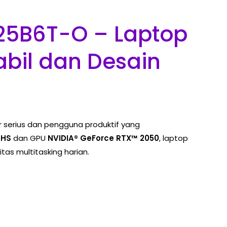
25B6T-O – Laptop
bil dan Desain
 serius dan pengguna produktif yang
5HS
dan GPU
NVIDIA® GeForce RTX™ 2050
, laptop
as multitasking harian.