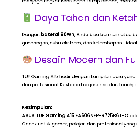
menjaga tingkat kebisingan tetap rendah, membe
Daya Tahan dan Ketaha
Dengan
baterai 90Wh
, Anda bisa bermain atau be
guncangan, suhu ekstrem, dan kelembapan—ideal
Desain Modern dan Fu
TUF Gaming A15 hadir dengan tampilan baru yang 
dan profesional. Keyboard ergonomis dan touch
Kesimpulan:
ASUS TUF Gaming A15 FA506NFR-R725B6T-O
ada
Cocok untuk gamer, pelajar, dan profesional yan