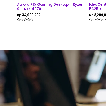
Aurora R15 Gaming Desktop – Ryzen
IdeaCent
9 + RTX 4070
5625U
Rp
34,999,000
Rp
8,299,
Rated
Rated
0
0
out
out
of
of
5
5