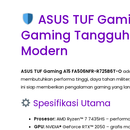
ASUS TUF Gami
Gaming Tangguh 
Modern
ASUS TUF Gaming A15 FA506NFR-R725B6T-O
ada
membutuhkan performa tinggi, daya tahan militer,
ini siap memberikan pengalaman gaming yang lanca
Spesifikasi Utama
Prosesor:
AMD Ryzen™ 7 7435HS – performa t
GPU:
NVIDIA® GeForce RTX™ 2050 – grafis mo