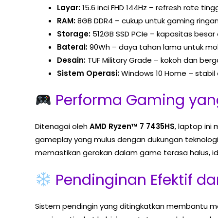
Layar:
15.6 inci FHD 144Hz – refresh rate ti
RAM:
8GB DDR4 – cukup untuk gaming ringan
Storage:
512GB SSD PCIe – kapasitas besar
Baterai:
90Wh – daya tahan lama untuk mobi
Desain:
TUF Military Grade – kokoh dan ber
Sistem Operasi:
Windows 10 Home – stabil 
Performa Gaming yang
Ditenagai oleh
AMD Ryzen™ 7 7435HS
, laptop in
gameplay yang mulus dengan dukungan teknologi ra
memastikan gerakan dalam game terasa halus, id
Pendinginan Efektif da
Sistem pendingin yang ditingkatkan membantu men