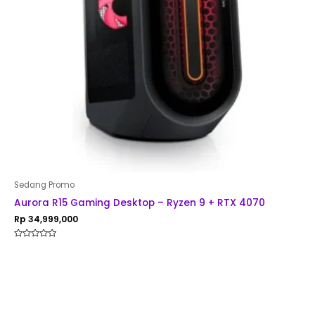
Sedang Promo
Aurora R15 Gaming Desktop – Ryzen 9 + RTX 4070
Rp
34,999,000
Rated
0
out
of
5