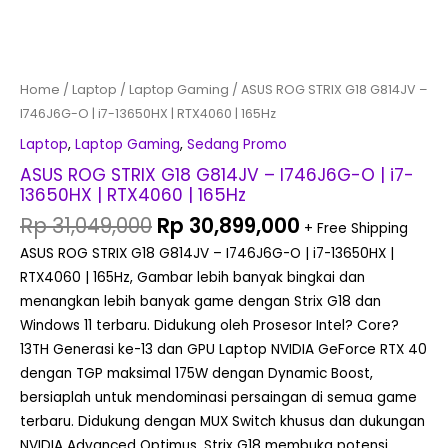
quantity
Home
/
Laptop
/
Laptop Gaming
/ ASUS ROG STRIX G18 G814JV –
I746J6G-O | i7-13650HX | RTX4060 | 165Hz
Laptop
,
Laptop Gaming
,
Sedang Promo
ASUS ROG STRIX G18 G814JV – I746J6G-O | i7-
13650HX | RTX4060 | 165Hz
Rp
31,049,000
Rp
30,899,000
+ Free Shipping
ASUS ROG STRIX G18 G814JV – I746J6G-O | i7-13650HX |
RTX4060 | 165Hz, Gambar lebih banyak bingkai dan
menangkan lebih banyak game dengan Strix G18 dan
Windows 11 terbaru. Didukung oleh Prosesor Intel? Core?
13TH Generasi ke-13 dan GPU Laptop NVIDIA GeForce RTX 40
dengan TGP maksimal 175W dengan Dynamic Boost,
bersiaplah untuk mendominasi persaingan di semua game
terbaru. Didukung dengan MUX Switch khusus dan dukungan
NVIDIA Advanced Optimus, Strix G18 membuka potensi