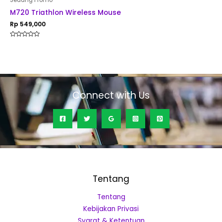
Sedang Promo
M720 Triathlon Wireless Mouse
Rp
549,000
Rated
0
out
of
5
Connect with Us
Tentang
Tentang
Kebijakan Privasi
Syarat & Ketentuan