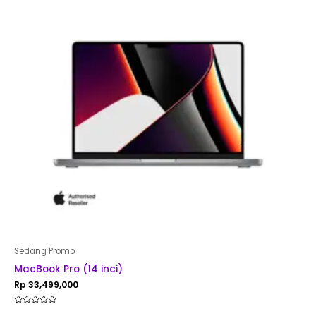
Sedang Promo
MacBook Pro (14 inci)
Rp
33,499,000
Rated