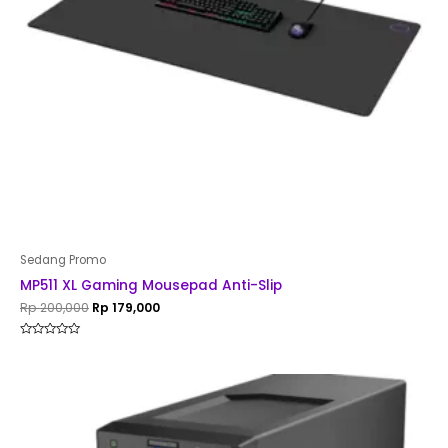
Sedang Promo
MP511 XL Gaming Mousepad Anti-Slip
Rp
200,000
Rp
179,000
Rated
0
out
of
5