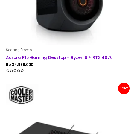
Sedang Promo
Aurora R15 Gaming Desktop – Ryzen 9 + RTX 4070
Rp
34,999,000
Rated
0
out
of
Original
Current
Sale!
5
price
price
was:
is:
Rp 200,000.
Rp 179,000.