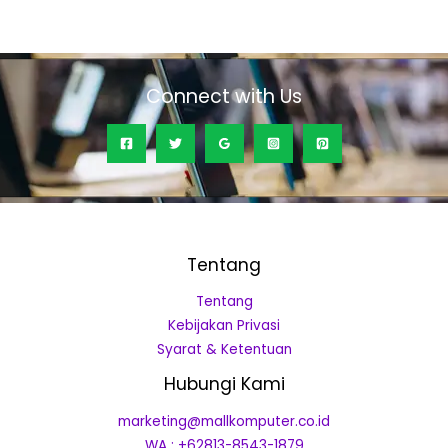
0
out
of
5
Connect with Us
Tentang
Tentang
Kebijakan Privasi
Syarat & Ketentuan
Hubungi Kami
marketing@mallkomputer.co.id
WA : +62813-8543-1879