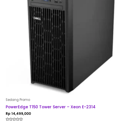
Sedang Promo
PowerEdge T150 Tower Server – Xeon E-2314
Rp
14,499,000
Rated