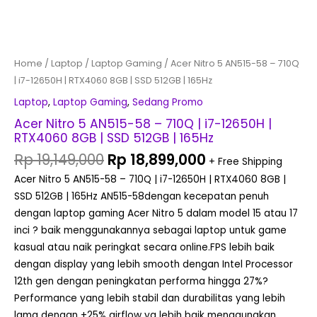
512GB
|
165Hz
quantity
Home
/
Laptop
/
Laptop Gaming
/ Acer Nitro 5 AN515-58 – 710Q
| i7-12650H | RTX4060 8GB | SSD 512GB | 165Hz
Laptop
,
Laptop Gaming
,
Sedang Promo
Acer Nitro 5 AN515-58 – 710Q | i7-12650H |
RTX4060 8GB | SSD 512GB | 165Hz
Rp
19,149,000
Rp
18,899,000
+ Free Shipping
Acer Nitro 5 AN515-58 – 710Q | i7-12650H | RTX4060 8GB |
SSD 512GB | 165Hz AN515-58dengan kecepatan penuh
dengan laptop gaming Acer Nitro 5 dalam model 15 atau 17
inci ? baik menggunakannya sebagai laptop untuk game
kasual atau naik peringkat secara online.FPS lebih baik
dengan display yang lebih smooth dengan Intel Processor
12th gen dengan peningkatan performa hingga 27%?
Performance yang lebih stabil dan durabilitas yang lebih
lama dengan +25% airflow yg lebih baik menggunakan